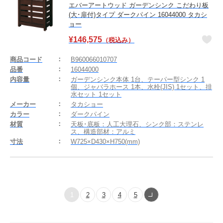
エバーアートウッド ガーデンシンク こだわり板
(大･扉付)タイプ ダークパイン 16044000 タカシ
ョー
¥
146,575
（税込み）
商品コード
B960066010707
品番
16044000
内容量
ガーデンシンク本体 1台、テーパー型シンク 1
個、ジャバラホース 1本、水栓(JIS) 1セット、排
水セット 1セット
メーカー
タカショー
カラー
ダークパイン
材質
天板･底板：人工大理石、シンク部：ステンレ
ス、構造部材：アルミ
寸法
W725×D430×H750(mm)
1
2
3
4
5