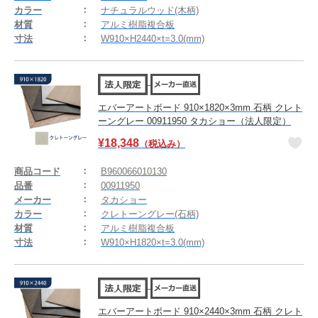
カラー
ナチュラルウッド(木柄)
材質
アルミ樹脂複合板
寸法
W910×H2440×t=3.0(mm)
エバーアートボード 910×1820×3mm 石柄 クレト
ーングレー 00911950 タカショー（法人限定）
¥
18,348
（税込み）
商品コード
B960066010130
品番
00911950
メーカー
タカショー
カラー
クレトーングレー(石柄)
材質
アルミ樹脂複合板
寸法
W910×H1820×t=3.0(mm)
エバーアートボード 910×2440×3mm 石柄 クレト