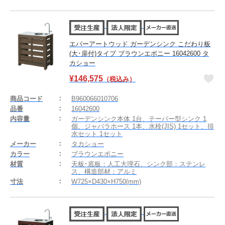
エバーアートウッド ガーデンシンク こだわり板
(大･扉付)タイプ ブラウンエボニー 16042600 タ
カショー
¥
146,575
（税込み）
商品コード
B960066010706
品番
16042600
内容量
ガーデンシンク本体 1台、テーパー型シンク 1
個、ジャバラホース 1本、水栓(JIS) 1セット、排
水セット 1セット
メーカー
タカショー
カラー
ブラウンエボニー
材質
天板･底板：人工大理石、シンク部：ステンレ
ス、構造部材：アルミ
寸法
W725×D430×H750(mm)