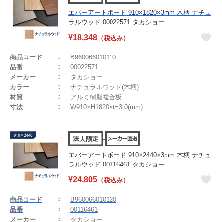
エバーアートボード 910×1820×3mm 木柄 ナチュ
ラルウッド 00022571 タカショー
¥
18,348
（税込み）
商品コード
B960066010110
品番
00022571
メーカー
タカショー
カラー
ナチュラルウッド(木柄)
材質
アルミ樹脂複合板
寸法
W910×H1820×t=3.0(mm)
エバーアートボード 910×2440×3mm 木柄 ナチュ
ラルウッド 00116461 タカショー
¥
24,805
（税込み）
商品コード
B960066010120
品番
00116461
メーカー
タカショー