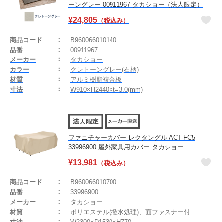
ーングレー 00911967 タカショー（法人限定）
¥
24,805
（税込み）
商品コード
B960066010140
品番
00911967
メーカー
タカショー
カラー
クレトーングレー(石柄)
材質
アルミ樹脂複合板
寸法
W910×H2440×t=3.0(mm)
ファニチャーカバー レクタングル ACT-FC5
33996900 屋外家具用カバー タカショー
¥
13,981
（税込み）
商品コード
B960066010700
品番
33996900
メーカー
タカショー
材質
ポリエステル(撥水処理)、面ファスナー付
寸法
W2300×D1530×H770