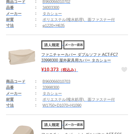
商品コード
B960066010702
品番
34003300
メーカー
タカショー
材質
ポリエステル(撥水処理)、面ファスナー付
寸法
φ1220×H635
ファニチャーカバー ダブルソファ ACT-FC7
33998300 屋外家具用カバー タカショー
¥
10,373
（税込み）
商品コード
B960066010703
品番
33998300
メーカー
タカショー
材質
ポリエステル(撥水処理)、面ファスナー付
寸法
W1750×D1070×H1090