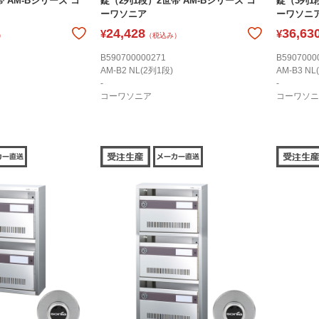
 AM-Bシリーズ コ
錠（2列1段）2世帯 AM-Bシリーズ コ
錠（3列1
ーワソニア
ーワソニ
24,428
36,63
¥
¥
）
（税込み）
B590700000271
B5907000
AM-B2 NL(2列1段)
AM-B3 NL
-
-
コーワソニア
コーワソニ