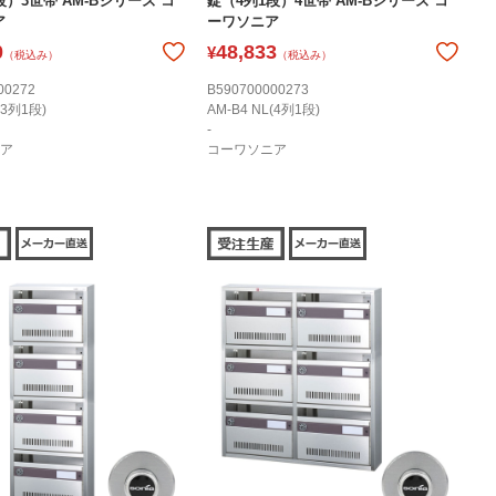
段）3世帯 AM-Bシリーズ コ
錠（4列1段）4世帯 AM-Bシリーズ コ
ア
ーワソニア
0
48,833
¥
（税込み）
（税込み）
00272
B590700000273
(3列1段)
AM-B4 NL(4列1段)
-
ア
コーワソニア