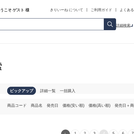
うこそ
ゲスト
様
きりいーね について
ご利用ガイド
よくある
詳細検索
索
ピックアップ
詳細一覧
一括購入
商品コード
商品名
発売日
価格(安い順)
価格(高い順)
発売日＋商
1
2
3
4
5
6
7