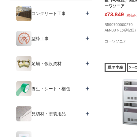
錠（4列2段）8世帯
ーワソニア
コンクリート工事
73,849
¥
（税込み
B590700000270
AM-B8 NL(4列2段)
-
型枠工事
コーワソニア
足場・仮設資材
養生・シート・梱包
見切材・塗装用品