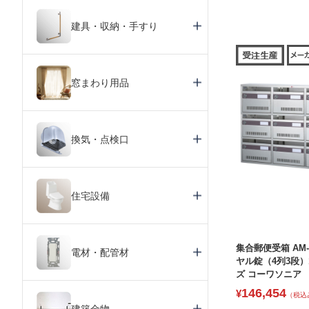
建具・収納・手すり
窓まわり用品
換気・点検口
住宅設備
集合郵便受箱 AM-
電材・配管材
ヤル錠（4列3段）1
ズ コーワソニア
146,454
¥
（税込
建築金物