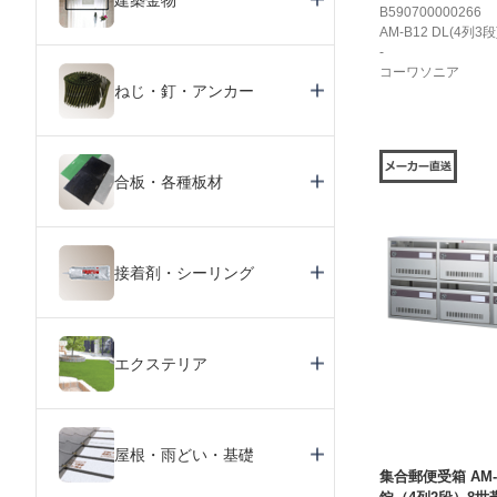
B590700000266
AM-B12 DL(4列3段
-
コーワソニア
ねじ・釘・アンカー
合板・各種板材
接着剤・シーリング
エクステリア
屋根・雨どい・基礎
集合郵便受箱 AM-