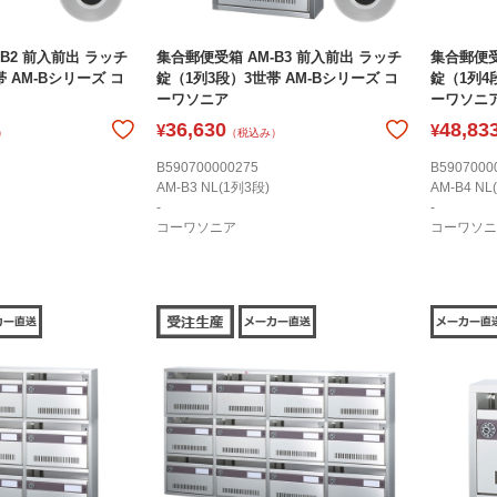
B2 前入前出 ラッチ
集合郵便受箱 AM-B3 前入前出 ラッチ
集合郵便受
 AM-Bシリーズ コ
錠（1列3段）3世帯 AM-Bシリーズ コ
錠（1列4
ーワソニア
ーワソニ
36,630
48,83
¥
¥
）
（税込み）
B590700000275
B5907000
AM-B3 NL(1列3段)
AM-B4 NL
-
-
コーワソニア
コーワソニ