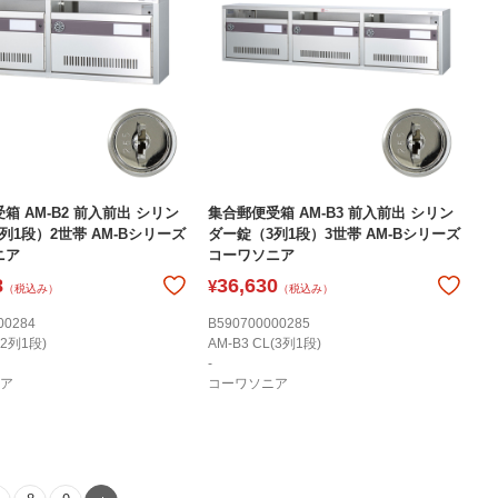
箱 AM-B2 前入前出 シリン
集合郵便受箱 AM-B3 前入前出 シリン
列1段）2世帯 AM-Bシリーズ
ダー錠（3列1段）3世帯 AM-Bシリーズ
ニア
コーワソニア
8
36,630
¥
（税込み）
（税込み）
00284
B590700000285
(2列1段)
AM-B3 CL(3列1段)
-
ア
コーワソニア