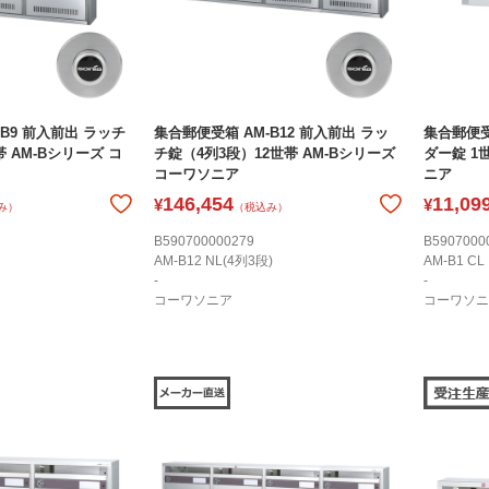
B9 前入前出 ラッチ
集合郵便受箱 AM-B12 前入前出 ラッ
集合郵便受
 AM-Bシリーズ コ
チ錠（4列3段）12世帯 AM-Bシリーズ
ダー錠 1
コーワソニア
ニア
146,454
11,09
¥
¥
み）
（税込み）
B590700000279
B5907000
AM-B12 NL(4列3段)
AM-B1 CL
-
-
コーワソニア
コーワソニ