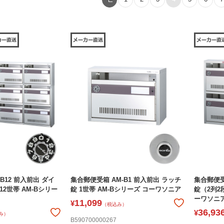
B12 前入前出 ダイ
集合郵便受箱 AM-B1 前入前出 ラッチ
集合郵便受
2世帯 AM-Bシリー
錠 1世帯 AM-Bシリーズ コーワソニア
錠（2列2
ーワソニ
11,099
¥
（税込み）
36,93
¥
み）
B590700000267