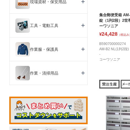
現場資材・保安用品
集合郵便受箱 AM-
錠（1列2段）2世帯
工具・電動工具
ーワソニア
24,428
¥
（税込み
B590700000274
作業服・保護具
AM-B2 NL(1列2段)
-
コーワソニア
作業・清掃用品