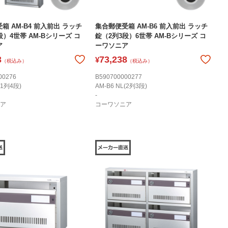
箱 AM-B4 前入前出 ラッチ
集合郵便受箱 AM-B6 前入前出 ラッチ
段）4世帯 AM-Bシリーズ コ
錠（2列3段）6世帯 AM-Bシリーズ コ
ア
ーワソニア
3
73,238
¥
（税込み）
（税込み）
00276
B590700000277
(1列4段)
AM-B6 NL(2列3段)
-
ア
コーワソニア