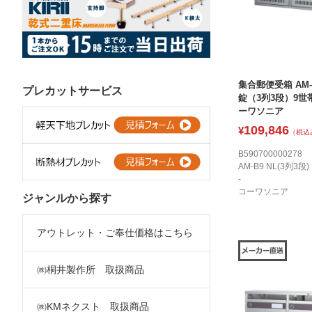
集合郵便受箱 AM-
プレカットサービス
錠（3列3段）9世帯
ーワソニア
109,846
¥
（税込
B590700000278
AM-B9 NL(3列3段)
-
コーワソニア
ジャンルから探す
アウトレット・ご奉仕価格はこちら
㈱桐井製作所 取扱商品
㈱KMネクスト 取扱商品