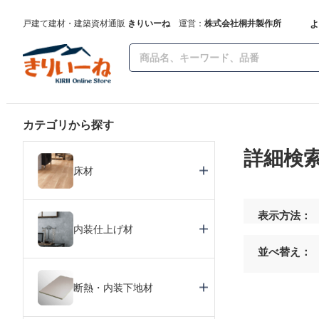
よ
戸建て建材・建築資材通販
きりいーね
運営：
株式会社桐井製作所
カテゴリから探す
詳細検
床材
表示方法：
内装仕上げ材
並べ替え：
断熱・内装下地材