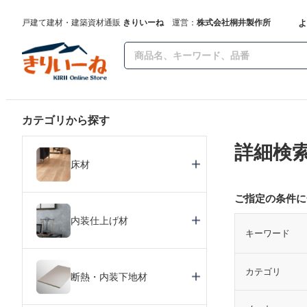
よ
戸建て建材・建築資材通販
きりいーね
運営：
株式会社桐井製作所
カテゴリから探す
詳細検
床材
ご指定の条件に
内装仕上げ材
キーワード
カテゴリ
断熱・内装下地材