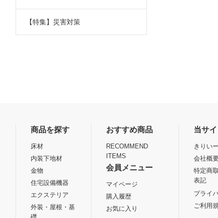
【特集】災害対策
商品を探す
おすすめ商品
当サイ
床材
RECOMMEND
きりいー
ITEMS
内装下地材
会社概
会員メニュー
金物
特定商
表記
住宅設備機器
マイページ
プライ
エクステリア
購入履歴
ご利用
外装・屋根・基
お気に入り
礎