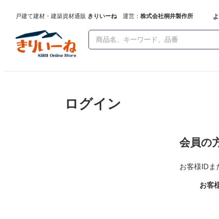
よ
戸建て建材・建築資材通販
きりいーね
運営：
株式会社桐井製作所
ログイン
会員の
お客様ID
お客