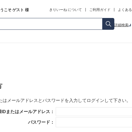
うこそ
ゲスト
様
きりいーね について
ご利用ガイド
よくある
詳細検索
方
またはメールアドレス
と
パスワード
を入力してログインして下さい。
様IDまたはメールアドレス：
パスワード：