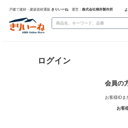
よ
戸建て建材・建築資材通販
きりいーね
運営：
株式会社桐井製作所
ログイン
会員の
お客様ID
お客