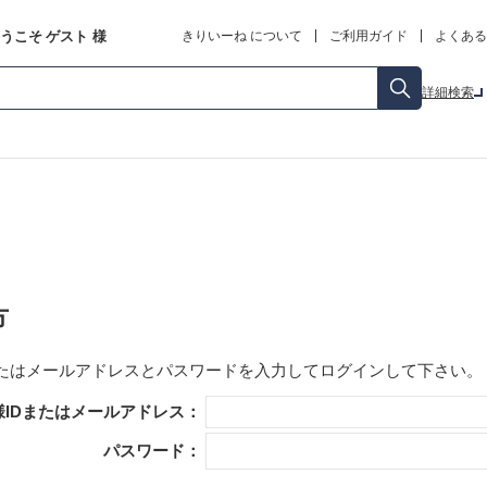
うこそ
ゲスト
様
きりいーね について
ご利用ガイド
よくある
詳細検索
方
またはメールアドレス
と
パスワード
を入力してログインして下さい。
様IDまたはメールアドレス：
パスワード：