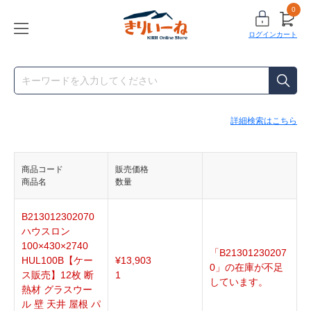
0
ログイン
カート
詳細検索はこちら
商品コード
販売価格
商品名
数量
B213012302070
ハウスロン
100×430×2740
「B21301230207
HUL100B【ケー
¥
13,903
0」の在庫が不足
ス販売】12枚 断
1
しています。
熱材 グラスウー
ル 壁 天井 屋根 パ