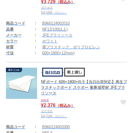
¥
3,729
（税込み）
通常価格
¥
4,158
（税込み）
商品コード
B960124002010
品番
NF12(100以上)
メーカー
JFEプラリソース
カラー
ホワイト
材質
廃プラスチック、ポリプロピレン
寸法
600×1800×12(mm)
NFボード 600×1800×t5.5【当日出荷対応】再生プ
ラスチックボード スケボー 養豚場壁材 JFEプラ
リソース
SALE
¥
2,376
（税込み）
通常価格
¥
2,728
（税込み）
商品コード
B960124002000
品番
NF5.5