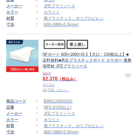
メーカー
JFEプラリソース
カラー
ホワイト
材質
廃プラスチック、ポリプロピレン
寸法
600×1800×5.5(mm)
NFボード 600×1800×t5.5【大口：150枚以上】■
送料無料■再生プラスチックボード スケボー 養豚
場壁材 JFEプラリソース
SALE
¥
2,376
（税込み）
通常価格
¥
2,728
（税込み）
商品コード
B960124001010
品番
NF5.5(150以上)
メーカー
JFEプラリソース
カラー
ホワイト
材質
廃プラスチック、ポリプロピレン
寸法
600×1800×5.5(mm)