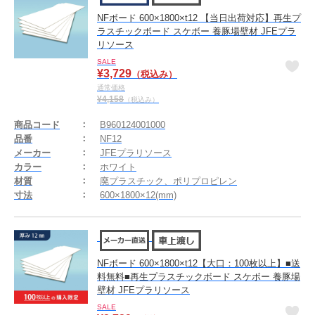
NFボード 600×1800×t12 【当日出荷対応】再生プ
ラスチックボード スケボー 養豚場壁材 JFEプラ
リソース
SALE
¥
3,729
（税込み）
通常価格
¥
4,158
（税込み）
商品コード
B960124001000
品番
NF12
メーカー
JFEプラリソース
カラー
ホワイト
材質
廃プラスチック、ポリプロピレン
寸法
600×1800×12(mm)
NFボード 600×1800×t12【大口：100枚以上】■送
料無料■再生プラスチックボード スケボー 養豚場
壁材 JFEプラリソース
SALE