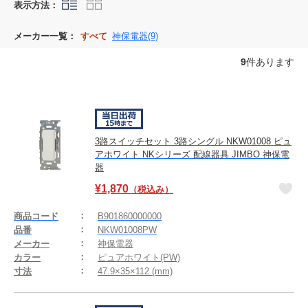
表示方法：
メーカー一覧：
すべて
神保電器(9)
9
件あります
3路スイッチセット 3路シングル NKW01008 ピュ
アホワイト NKシリーズ 配線器具 JIMBO 神保電
器
¥
1,870
（税込み）
商品コード
B901860000000
品番
NKW01008PW
メーカー
神保電器
カラー
ピュアホワイト(PW)
寸法
47.9×35×112 (mm)