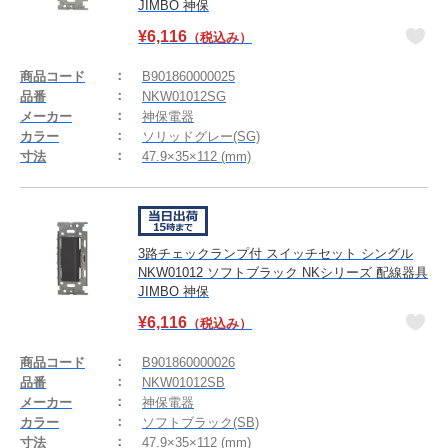
JIMBO 神保
¥
6,116
（税込み）
商品コード
B901860000025
品番
NKW01012SG
メーカー
神保電器
カラー
ソリッドグレー(SG)
寸法
47.9×35×112 (mm)
3路チェックランプ付 スイッチセット シングル
NKW01012 ソフトブラック NKシリーズ 配線器具
JIMBO 神保
¥
6,116
（税込み）
商品コード
B901860000026
品番
NKW01012SB
メーカー
神保電器
カラー
ソフトブラック(SB)
寸法
47.9×35×112 (mm)