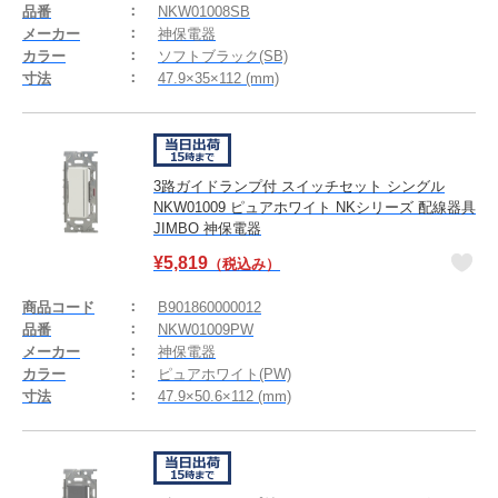
品番
NKW01008SB
メーカー
神保電器
カラー
ソフトブラック(SB)
寸法
47.9×35×112 (mm)
3路ガイドランプ付 スイッチセット シングル
NKW01009 ピュアホワイト NKシリーズ 配線器具
JIMBO 神保電器
¥
5,819
（税込み）
商品コード
B901860000012
品番
NKW01009PW
メーカー
神保電器
カラー
ピュアホワイト(PW)
寸法
47.9×50.6×112 (mm)