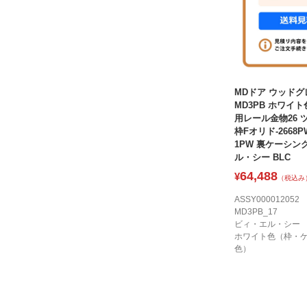
MDドア ウッドグ
MD3PB ホワイト色
用レール金物26 
枠Fオリド-2668P
1PW 裏ケーシング
ル・シー BLC
64,488
¥
（税込み
ASSY000012052
MD3PB_17
ビィ・エル・シー
ホワイト色（枠・
色）