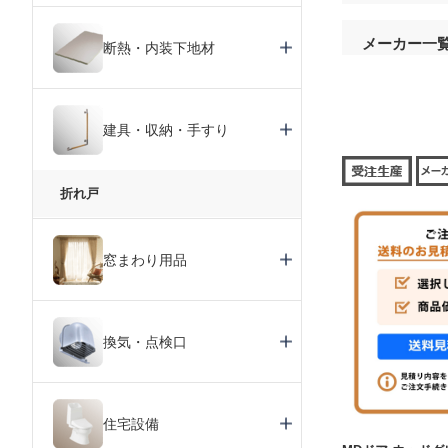
メーカー一
断熱・内装下地材
建具・収納・手すり
折れ戸
窓まわり用品
換気・点検口
住宅設備