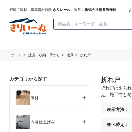
よ
戸建て建材・建築資材通販
きりいーね
運営：
株式会社桐井製作所
ホーム
>
建具・収納・手すり
>
建具
>
折れ戸
折れ戸
カテゴリから探す
折れ戸は限られ
え、施工性と耐
床材
表示方法：
内装仕上げ材
並べ替え：