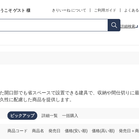
うこそ
ゲスト
様
きりいーね について
ご利用ガイド
よくある
詳細検索
た開口部でも省スペースで設置できる建具で、収納や間仕切りに
久性に配慮した商品を提供します。
ピックアップ
詳細一覧
一括購入
商品コード
商品名
発売日
価格(安い順)
価格(高い順)
発売日＋商