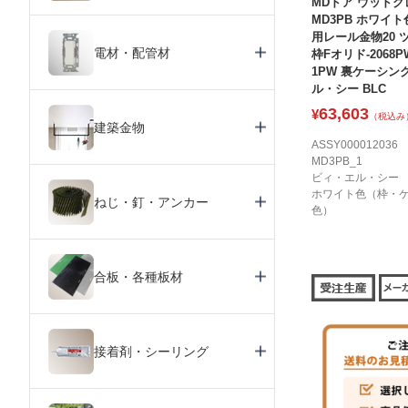
MDドア ウッドグ
MD3PB ホワイト色
用レール金物20 
電材・配管材
枠Fオリド-2068P
1PW 裏ケーシング
ル・シー BLC
63,603
¥
（税込み
建築金物
ASSY000012036
MD3PB_1
ビィ・エル・シー
ホワイト色（枠・
ねじ・釘・アンカー
色）
合板・各種板材
接着剤・シーリング