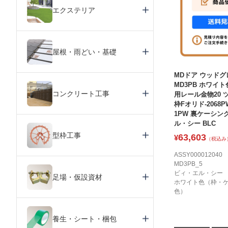
エクステリア
屋根・雨どい・基礎
MDドア ウッドグ
MD3PB ホワイト色
コンクリート工事
用レール金物20 
枠Fオリド-2068P
1PW 裏ケーシング
ル・シー BLC
型枠工事
63,603
¥
（税込み
ASSY000012040
MD3PB_5
ビィ・エル・シー
足場・仮設資材
ホワイト色（枠・
色）
養生・シート・梱包