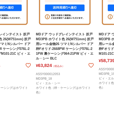
レインテイスト 折戸
MDドア ウッドグレインテイスト 折戸
MDドア 
 26(W751mm) 折戸
MD3PB ホワイト色 26(W751mm) 折戸
MD3PB 
ツマミNシルバー ドア
用レール金物26 ツマミNシルバー ドア
用レール金
W ケーシング076L-2
枠Fオリド-2668PW ケーシング076L-2
枠Fオリド×
M101-21C ビィ・エ
1PW 裏ケーシング064-21PW ビィ・エ
M101-2
ル・シー BLC
58,73
¥
63,824
¥
）
（税込み）
ASSY0000
MD3PB_1
ASSY000012053
ビィ・エル
MD3PB_18
ホワイト色
ビィ・エル・シー
色）
ケーシングはホワイト
ホワイト色（枠・ケーシングはホワイト
色）