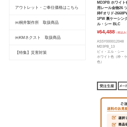
MD3PB ホワイト色
アウトレット・ご奉仕価格はこちら
用レール金物26 
枠Fオリド-2668P
1PW 裏ケーシング
㈱桐井製作所 取扱商品
ル・シー BLC
64,488
¥
（税込み
㈱KMネクスト 取扱商品
ASSY000012048
MD3PB_13
ビィ・エル・シー
【特集】災害対策
ホワイト色（枠・
色）