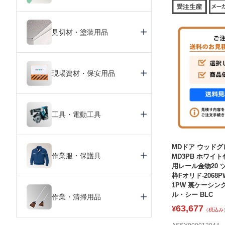
見切材・塗装用品
現場資材・保安用品
工具・電動工具
MDドア ウッドグ
作業服・保護具
MD3PB ホワイト色
用レール金物20 
枠Fオリド-2068P
1PW 裏ケーシング
ル・シー BLC
作業・清掃用品
63,677
¥
（税込み