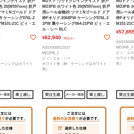
レインテイスト 折戸
MDドア ウッドグレインテイスト 折戸
MDドア 
 20(W597mm) 折戸
MD3PB ホワイト色 20(W597mm) 折戸
MD3PB 
ツマミNゴールド ドア
用レール金物20 ツマミNゴールド ドア
用レール金
W ケーシング076L-2
枠Fオリド-2068PW ケーシング076L-2
枠Fオリド×
M101-21C ビィ・エ
1PW 裏ケーシング064-21PW ビィ・エ
M101-2
ル・シー BLC
57,85
¥
62,940
¥
）
（税込み）
ASSY0000
MD3PB_3
ASSY000012037
ビィ・エル
MD3PB_2
ホワイト色
ビィ・エル・シー
色）
ケーシングはホワイト
ホワイト色（枠・ケーシングはホワイト
色）