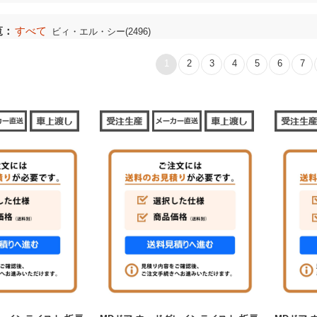
覧：
すべて
ビィ・エル・シー(2496)
1
2
3
4
5
6
7