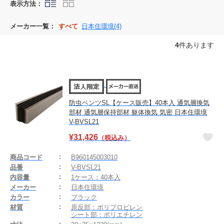
表示方法：
メーカー一覧：
すべて
日本住環境(4)
4
件あります
防虫ベンツSL【ケース販売】40本入 通気層換気
部材 通気層保持部材 躯体換気 気密 日本住環境
V-BVSL21
¥
31,426
（税込み）
商品コード
B960145003010
品番
V-BVSL21
内容量
1ケース：40本入
メーカー
日本住環境
カラー
ブラック
材質
原反部：ポリプロピレン
シート部：ポリエチレン