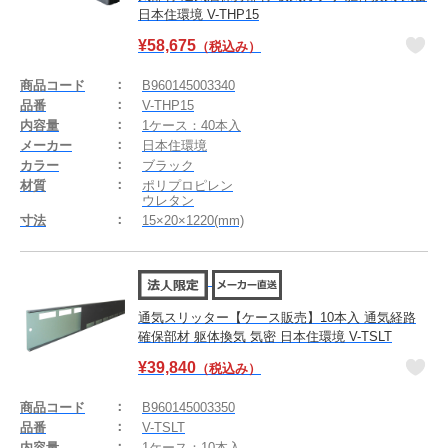
日本住環境 V-THP15
¥
58,675
（税込み）
商品コード
B960145003340
品番
V-THP15
内容量
1ケース：40本入
メーカー
日本住環境
カラー
ブラック
材質
ポリプロピレン
ウレタン
寸法
15×20×1220(mm)
通気スリッター【ケース販売】10本入 通気経路
確保部材 躯体換気 気密 日本住環境 V-TSLT
¥
39,840
（税込み）
商品コード
B960145003350
品番
V-TSLT
内容量
1ケース：10本入