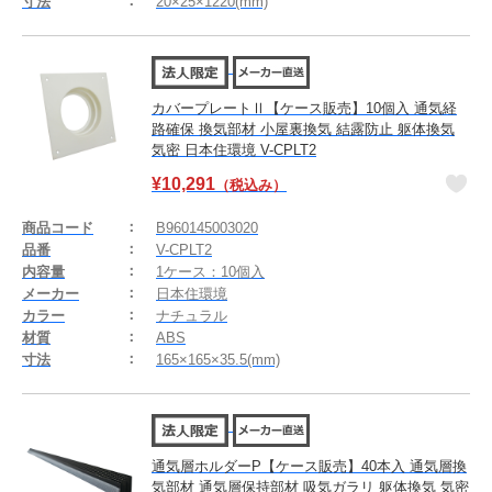
寸法
20×25×1220(mm)
カバープレートⅡ【ケース販売】10個入 通気経
路確保 換気部材 小屋裏換気 結露防止 躯体換気
気密 日本住環境 V-CPLT2
¥
10,291
（税込み）
商品コード
B960145003020
品番
V-CPLT2
内容量
1ケース：10個入
メーカー
日本住環境
カラー
ナチュラル
材質
ABS
寸法
165×165×35.5(mm)
通気層ホルダーP【ケース販売】40本入 通気層換
気部材 通気層保持部材 吸気ガラリ 躯体換気 気密