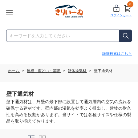
0
ログイン
カート
詳細検索はこちら
ホーム
>
屋根・雨どい・基礎
>
躯体換気材
>
壁下通気材
壁下通気材
壁下通気材は、外壁の最下部に設置して通気層内の空気の流れを
確保する建材です。壁内部の湿気を効率よく排出し、建物の耐久
性を高める役割があります。当サイトでは各種サイズや仕様の製
品を取り揃えております。