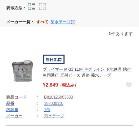
表示方法：
メーカー一覧：
すべて
菊水テープ(1)
1
件あります
プライマー M-33 1L缶 キクライン 下地処理 貼付
車両通行 反射ビーズ 道路 菊水テープ
¥
2,849
（税込み）
商品コード
B810126003500
品番
192000110
内容量
1缶
メーカー
菊水テープ