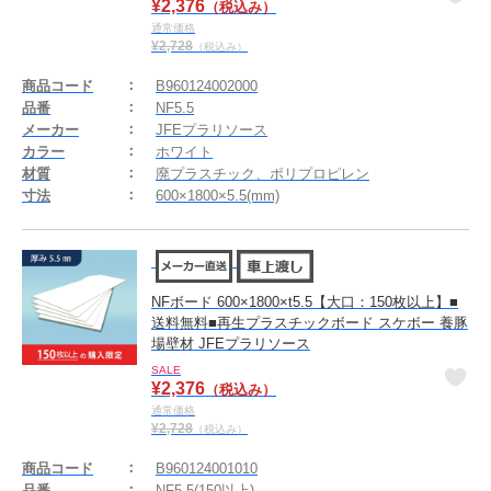
¥
2,376
（税込み）
通常価格
¥
2,728
（税込み）
商品コード
B960124002000
品番
NF5.5
メーカー
JFEプラリソース
カラー
ホワイト
材質
廃プラスチック、ポリプロピレン
寸法
600×1800×5.5(mm)
NFボード 600×1800×t5.5【大口：150枚以上】■
送料無料■再生プラスチックボード スケボー 養豚
場壁材 JFEプラリソース
SALE
¥
2,376
（税込み）
通常価格
¥
2,728
（税込み）
商品コード
B960124001010
品番
NF5.5(150以上)