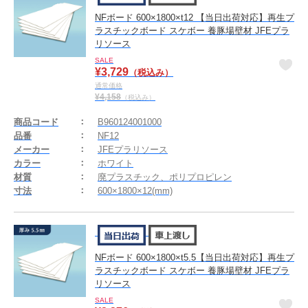
NFボード 600×1800×t12 【当日出荷対応】再生プ
ラスチックボード スケボー 養豚場壁材 JFEプラ
リソース
SALE
¥
3,729
（税込み）
通常価格
¥
4,158
（税込み）
商品コード
B960124001000
品番
NF12
メーカー
JFEプラリソース
カラー
ホワイト
材質
廃プラスチック、ポリプロピレン
寸法
600×1800×12(mm)
NFボード 600×1800×t5.5【当日出荷対応】再生プ
ラスチックボード スケボー 養豚場壁材 JFEプラ
リソース
SALE