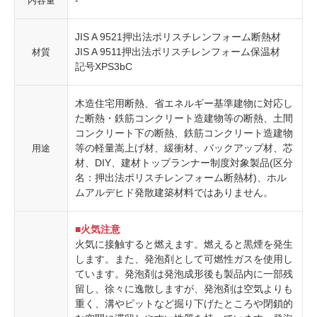
内容量
JIS A 9521押出法ポリスチレンフォーム断熱材
JIS A 9511押出法ポリスチレンフォーム保温材
材質
記号XPS3bC
木造住宅用断熱、省エネルギー基準建物に対応し
た断熱・鉄筋コンクリート造建物等の断熱、土間
コンクリート下の断熱、鉄筋コンクリート造建物
等の軽量嵩上げ材、緩衝材、バックアップ材、芯
用途
材、DIY、建材トップランナー制度対象製品(区分
名：押出法ポリスチレンフォーム断熱材)、ホル
ムアルデヒド発散建築材料ではありません。
■火気注意
火気に接触すると燃えます。燃えると黒煙を発生
します。また、発泡剤として可燃性ガスを使用し
ています。発泡剤は発泡成形後も製品内に一部残
留し、徐々に逸散しますが、発泡剤は空気よりも
重く、溝やピットなど掘り下げたところや閉鎖的