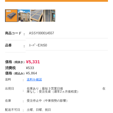
商品コード
ASSY000014557
品番
ｽｰﾊﾟｰEXt50
¥
5,331
価格
（税抜き）
消費税
¥
533
価格
¥
5,864
（税込み）
送料
送料を確認
出荷日
在庫あり：最短３営業日後 在
庫なし：受注生産（通常2ヵ月後程度）
在庫
受注停止中（中東情勢の影響）
配送不可日
土曜、日曜、祝日