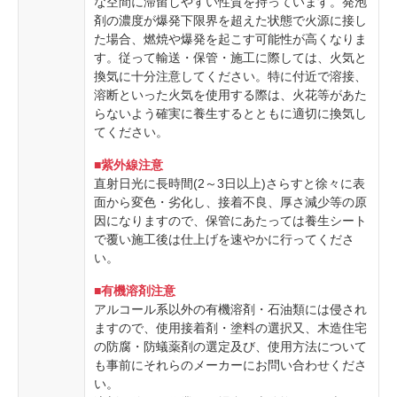
な空間に滞留しやすい性質を持っています。発泡
剤の濃度が爆発下限界を超えた状態で火源に接し
た場合、燃焼や爆発を起こす可能性が高くなりま
す。従って輸送・保管・施工に際しては、火気と
換気に十分注意してください。特に付近で溶接、
溶断といった火気を使用する際は、火花等があた
らないよう確実に養生するとともに適切に換気し
てください。
■紫外線注意
直射日光に長時間(2～3日以上)さらすと徐々に表
面から変色・劣化し、接着不良、厚さ減少等の原
因になりますので、保管にあたっては養生シート
で覆い施工後は仕上げを速やかに行ってくださ
い。
■有機溶剤注意
アルコール系以外の有機溶剤・石油類には侵され
ますので、使用接着剤・塗料の選択又、木造住宅
の防腐・防蟻薬剤の選定及び、使用方法について
も事前にそれらのメーカーにお問い合わせくださ
い。