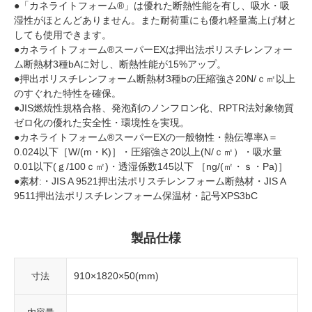
●「カネライトフォーム®」は優れた断熱性能を有し、吸水・吸
湿性がほとんどありません。また耐荷重にも優れ軽量嵩上げ材と
しても使用できます。
●カネライトフォーム®スーパーEXは押出法ポリスチレンフォー
ム断熱材3種bAに対し、断熱性能が15%アップ。
●押出ポリスチレンフォーム断熱材3種bの圧縮強さ20N/ｃ㎡以上
のすぐれた特性を確保。
●JIS燃焼性規格合格、発泡剤のノンフロン化、RPTR法対象物質
ゼロ化の優れた安全性・環境性を実現。
●カネライトフォーム®スーパーEXの一般物性・熱伝導率λ＝
0.024以下［W/(m・K)］・圧縮強さ20以上(N/ｃ㎡）・吸水量
0.01以下(ｇ/100ｃ㎡)・透湿係数145以下 ［ng/(㎡・ｓ・Pa)］
●素材:・JIS A 9521押出法ポリスチレンフォーム断熱材・JIS A
9511押出法ポリスチレンフォーム保温材・記号XPS3bC
製品仕様
910×1820×50(mm)
寸法
-