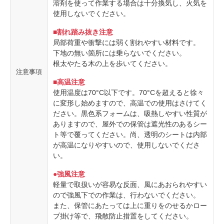
溶剤を使って作業する場合は十分換気し、火気を
使用しないでください。
■割れ踏み抜き注意
局部荷重や衝撃には弱く割れやすい材料です。
下地の無い箇所には乗らないでください。
根太やたる木の上を歩いてください。
注意事項
■高温注意
使用温度は70°C以下です。70°Cを超えると徐々
に変形し始めますので、高温での使用はさけてく
ださい。黒色系フォームは、吸熱しやすい性質が
ありますので、屋外での保管は遮光性のあるシー
ト等で覆ってください。尚、透明のシートは内部
が高温になりやすいので、使用しないでくださ
い。
●強風注意
軽量で取扱いが容易な反面、風にあおられやすい
ので強風下での作業は、行わないでください。
また、保管にあたっては上に重りをのせるかロー
プ掛け等で、飛散防止措置をしてください。