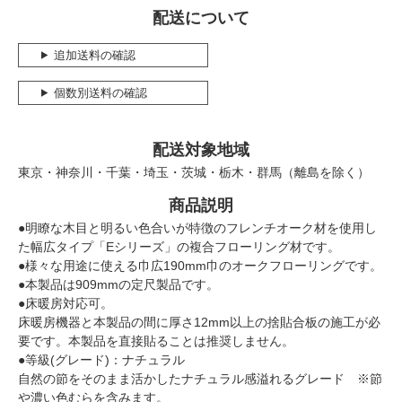
配送について
追加送料の確認
個数別送料の確認
配送対象地域
東京・神奈川・千葉・埼玉・茨城・栃木・群馬（離島を除く）
商品説明
●明瞭な木目と明るい色合いが特徴のフレンチオーク材を使用し
た幅広タイプ「Eシリーズ」の複合フローリング材です。
●様々な用途に使える巾広190mm巾のオークフローリングです。
●本製品は909mmの定尺製品です。
●床暖房対応可。
床暖房機器と本製品の間に厚さ12mm以上の捨貼合板の施工が必
要です。本製品を直接貼ることは推奨しません。
●等級(グレード)：ナチュラル
自然の節をそのまま活かしたナチュラル感溢れるグレード ※節
や濃い色むらを含みます。