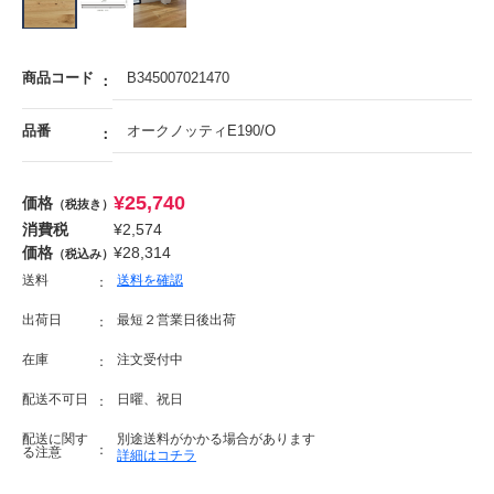
商品コード
B345007021470
品番
オークノッティE190/O
¥
25,740
価格
（税抜き）
消費税
¥
2,574
価格
¥
28,314
（税込み）
送料
送料を確認
出荷日
最短２営業日後出荷
在庫
注文受付中
配送不可日
日曜、祝日
配送に関す
別途送料がかかる場合があります
る注意
詳細はコチラ