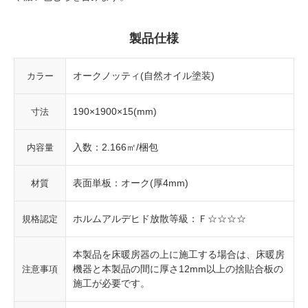
製品仕様
オークノッティ(自然オイル塗装)
カラー
190×1900×15(mm)
寸法
入数：2.166㎡/梱包
内容量
表面単板：オーク(厚4mm)
材質
ホルムアルデヒド放散等級：Ｆ☆☆☆☆
規格認定
本製品を床暖房器の上に施工する場合は、床暖房
機器と本製品の間に厚さ12mm以上の捨貼合板の
注意事項
施工が必要です。