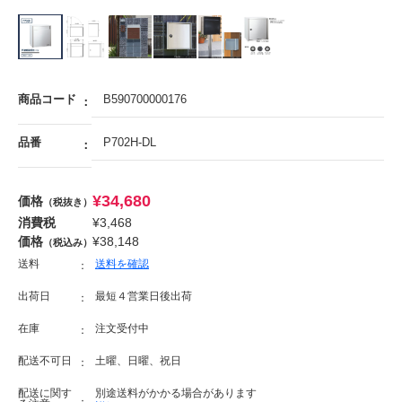
商品コード
B590700000176
品番
P702H-DL
¥
34,680
価格
（税抜き）
消費税
¥
3,468
価格
¥
38,148
（税込み）
送料
送料を確認
出荷日
最短４営業日後出荷
在庫
注文受付中
配送不可日
土曜、日曜、祝日
配送に関す
別途送料がかかる場合があります