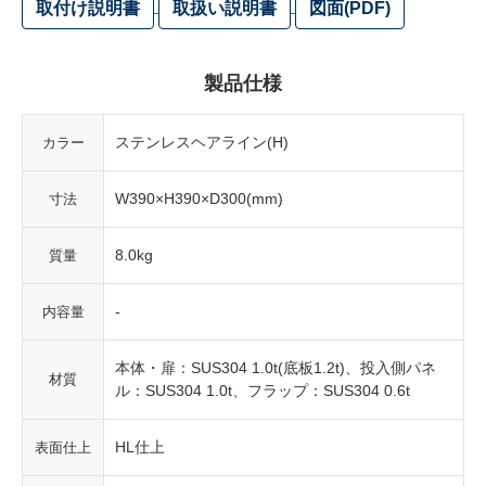
取付け説明書
取扱い説明書
図面(PDF)
製品仕様
ステンレスヘアライン(H)
カラー
W390×H390×D300(mm)
寸法
8.0kg
質量
-
内容量
本体・扉：SUS304 1.0t(底板1.2t)、投入側パネ
材質
ル：SUS304 1.0t、フラップ：SUS304 0.6t
HL仕上
表面仕上