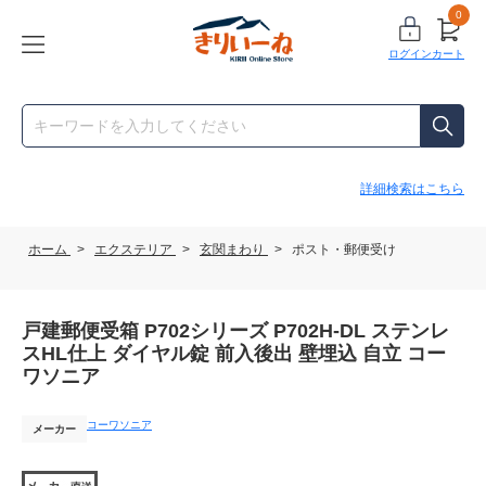
0
ログイン
カート
詳細検索はこちら
ホーム
>
エクステリア
>
玄関まわり
>
ポスト・郵便受け
戸建郵便受箱 P702シリーズ P702H-DL ステンレ
スHL仕上 ダイヤル錠 前入後出 壁埋込 自立 コー
ワソニア
コーワソニア
メーカー