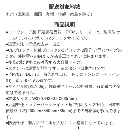
配送対象地域
本州（北海道・四国・九州・沖縄・離島を除く）
商品説明
●コーワソニア製 戸建郵便受箱「P702シリーズ」は、防滴型 オ
ールステンレス ポスト(2ブロックサイズ)です。
●設置方法：壁埋め込み・自立
●CBブロック・化粧ブロックの2ブロック(2段分)と同じサイズの
ため、外構壁への納まりが省施工できれいに納まります。
●多量の郵便物にも対応する大容量サイズ。
●スタンドに設置が可能です。※スタンドは別売りです。
●「P702H-DL」は、前入れ後出し、色：ステンレスヘアライン
(H)、錠：ダイヤル錠です。
●ダイヤル錠(KEY-05)。施錠番号シール1枚 付属。解錠番号の変
更はできません。
●本体サイズ：W390×H390×D300(mm)
●大型郵便・レターパックライト・角2封筒 サイズ対応。日本郵
便規格寸法(260mm×340mm×35mm)までの郵便物が投入できま
す。
●防滴仕様…製品の中に水が入りにくい構造になっています。