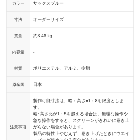
サックスブルー
カラー
オーダーサイズ
寸法
約3.46 kg
質量
-
内容量
ポリエステル、アルミ、樹脂
材質
日本
原産国
製作可能寸法は、幅：高さ=1：8を限度としま
す。
幅･高さ比が1：5を超える場合は、無理な操作や
急な操作をすると、スクリーンがきれいに巻き上
がらない場合があります。
注意事項
製品の特性上やむえず、巻き上げたときにウエイ
トバーが斜めになる場合があります。