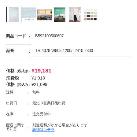
商品コード
B592100500607
品番
TR-4078 W805-1200/L2410-2800
¥
19,181
価格
（税抜き）
消費税
¥
1,918
価格
¥
21,099
（税込み）
送料
無料
出荷日
最短８営業日後出荷
在庫
注文受付中
配送に関す
別途送料がかかる場合があります
る注意
詳細はコチラ