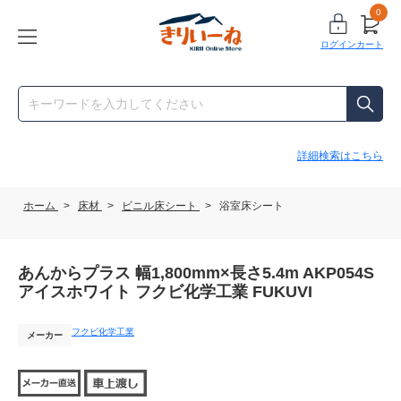
0
ログイン
カート
詳細検索はこちら
ホーム
>
床材
>
ビニル床シート
>
浴室床シート
あんからプラス 幅1,800mm×長さ5.4m AKP054S
アイスホワイト フクビ化学工業 FUKUVI
フクビ化学工業
メーカー