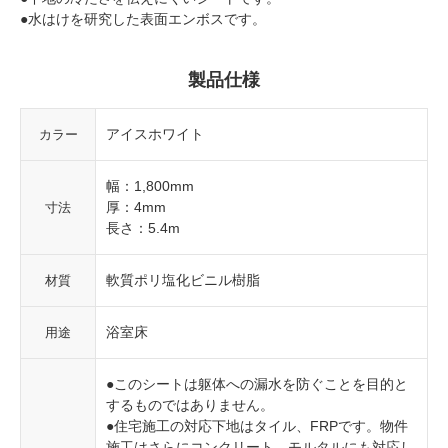
●水はけを研究した表面エンボスです。
製品仕様
アイスホワイト
カラー
幅：1,800mm
厚：4mm
寸法
長さ：5.4m
軟質ポリ塩化ビニル樹脂
材質
浴室床
用途
●このシートは躯体への漏水を防ぐことを目的と
するものではありません。
●住宅施工の対応下地はタイル、FRPです。物件
施工はさらにコンクリート、モルタルにも対応し