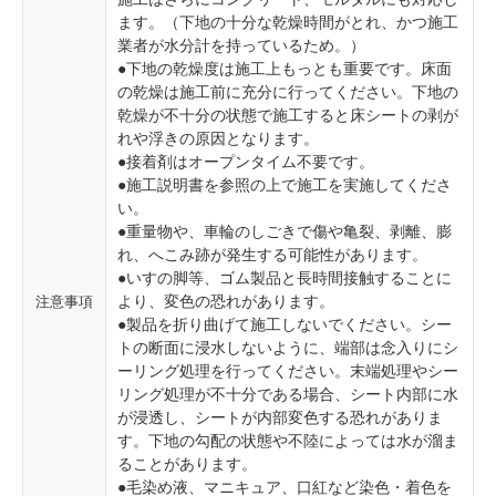
ます。（下地の十分な乾燥時間がとれ、かつ施工
業者が水分計を持っているため。）
●下地の乾燥度は施工上もっとも重要です。床面
の乾燥は施工前に充分に行ってください。下地の
乾燥が不十分の状態で施工すると床シートの剥が
れや浮きの原因となります。
●接着剤はオープンタイム不要です。
●施工説明書を参照の上で施工を実施してくださ
い。
●重量物や、車輪のしごきで傷や亀裂、剥離、膨
れ、へこみ跡が発生する可能性があります。
●いすの脚等、ゴム製品と長時間接触することに
より、変色の恐れがあります。
注意事項
●製品を折り曲げて施工しないでください。シー
トの断面に浸水しないように、端部は念入りにシ
ーリング処理を行ってください。末端処理やシー
リング処理が不十分である場合、シート内部に水
が浸透し、シートが内部変色する恐れがありま
す。下地の勾配の状態や不陸によっては水が溜ま
ることがあります。
●毛染め液、マニキュア、口紅など染色・着色を