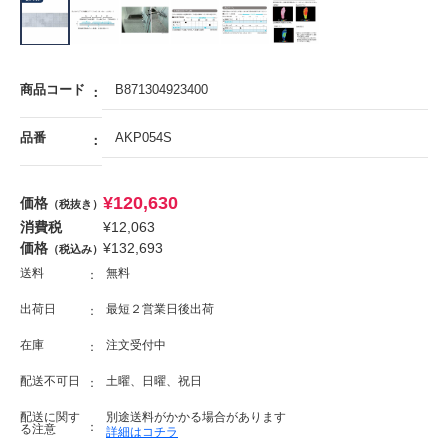
商品コード
B871304923400
品番
AKP054S
¥
120,630
価格
（税抜き）
消費税
¥
12,063
価格
¥
132,693
（税込み）
送料
無料
出荷日
最短２営業日後出荷
在庫
注文受付中
配送不可日
土曜、日曜、祝日
配送に関す
別途送料がかかる場合があります
る注意
詳細はコチラ