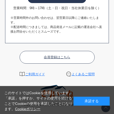
営業時間 : 9時～17時（土・日・祝日・当社休業日を除く）
※営業時間外のお問い合わせは、翌営業日以降にご連絡いたしま
す。
※配送時間につきましては、商品発送メールに記載の運送会社へ直
接お問合せいただくとスムーズです。
会員登録はこちら
ご利用ガイド
よくあるご質問
このサイトではCookieを使用しています。
「承諾」を押すか、サイトの使用を続ける
承諾する
ことでCookieの使用を承諾したことになり
Copyright © 株式会社桐井製作所 All Rights Reserved.
ます。
Cookieポリシー