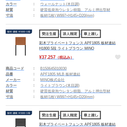
カラー
ウォールナット(木目調)
材質
硬質低発泡ウレタン樹脂、アルミ押出型材
寸法
板材(1枚):W997×H145×D20(mm)
彩木プライベートフェンス APF1805 板材連結
H1800 5段 ライトブラウン MINO
¥
37,257
（税込み）
商品コード
B150645010030
品番
APF1805 MLB 板材連結
メーカー
MINO株式会社
カラー
ライトブラウン(木目調)
材質
硬質低発泡ウレタン樹脂、アルミ押出型材
寸法
板材(1枚):W997×H145×D20(mm)
彩木プライベートフェンス APF1805 板材連結