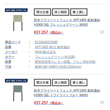
彩木プライベートフェンス APF1805 板材連結
H1800 5段 フレッシュグリーン MINO
¥
37,257
（税込み）
商品コード
B150645010090
品番
APF1805 MLG 板材連結
メーカー
MINO株式会社
カラー
フレッシュグリーン(木目調)
材質
硬質低発泡ウレタン樹脂、アルミ押出型材
寸法
板材(1枚):W997×H145×D20(mm)
彩木プライベートフェンス APF1805 板材連結
H1800 5段 トワイライトブルー MINO
¥
37,257
（税込み）