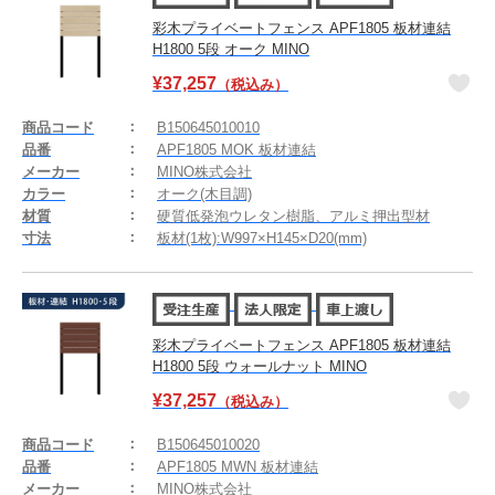
彩木プライベートフェンス APF1805 板材連結
H1800 5段 オーク MINO
¥
37,257
（税込み）
商品コード
B150645010010
品番
APF1805 MOK 板材連結
メーカー
MINO株式会社
カラー
オーク(木目調)
材質
硬質低発泡ウレタン樹脂、アルミ押出型材
寸法
板材(1枚):W997×H145×D20(mm)
彩木プライベートフェンス APF1805 板材連結
H1800 5段 ウォールナット MINO
¥
37,257
（税込み）
商品コード
B150645010020
品番
APF1805 MWN 板材連結
メーカー
MINO株式会社