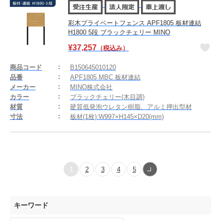
彩木プライベートフェンス APF1805 板材連結
H1800 5段 ブラックチェリー MINO
¥
37,257
（税込み）
商品コード
B150645010120
品番
APF1805 MBC 板材連結
メーカー
MINO株式会社
カラー
ブラックチェリー(木目調)
材質
硬質低発泡ウレタン樹脂、アルミ押出型材
寸法
板材(1枚):W997×H145×D20(mm)
1
2
3
4
5
キーワード