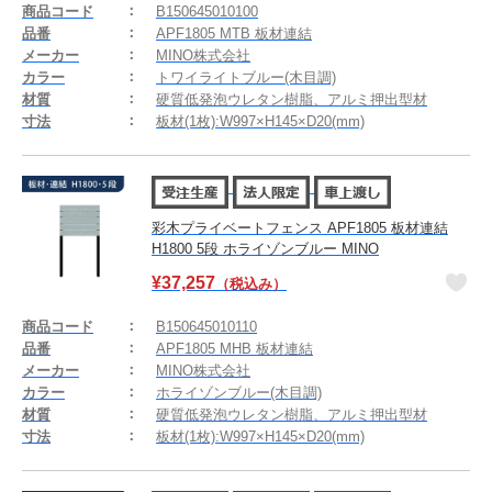
商品コード
B150645010100
品番
APF1805 MTB 板材連結
メーカー
MINO株式会社
カラー
トワイライトブルー(木目調)
材質
硬質低発泡ウレタン樹脂、アルミ押出型材
寸法
板材(1枚):W997×H145×D20(mm)
彩木プライベートフェンス APF1805 板材連結
H1800 5段 ホライゾンブルー MINO
¥
37,257
（税込み）
商品コード
B150645010110
品番
APF1805 MHB 板材連結
メーカー
MINO株式会社
カラー
ホライゾンブルー(木目調)
材質
硬質低発泡ウレタン樹脂、アルミ押出型材
寸法
板材(1枚):W997×H145×D20(mm)