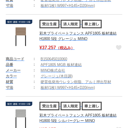
寸法
板材(1枚):W997×H145×D20(mm)
彩木プライベートフェンス APF1805 板材連結
H1800 5段 グレージュ MINO
¥
37,257
（税込み）
商品コード
B150645010060
品番
APF1805 MGB 板材連結
メーカー
MINO株式会社
カラー
グレージュ(木目調)
材質
硬質低発泡ウレタン樹脂、アルミ押出型材
寸法
板材(1枚):W997×H145×D20(mm)
彩木プライベートフェンス APF1805 板材連結
H1800 5段 シルバーグレー MINO