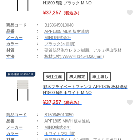
H1800 5段 ブラック MINO
¥
37,257
（税込み）
商品コード
B150645010040
品番
APF1805 MBK 板材連結
メーカー
MINO株式会社
カラー
ブラック(木目調)
材質
硬質低発泡ウレタン樹脂、アルミ押出型材
寸法
板材(1枚):W997×H145×D20(mm)
彩木プライベートフェンス APF1805 板材連結
H1800 5段 ホワイト MINO
¥
37,257
（税込み）
商品コード
B150645010050
品番
APF1805 MWH 板材連結
メーカー
MINO株式会社
カラー
ホワイト(木目調)
材質
硬質低発泡ウレタン樹脂、アルミ押出型材