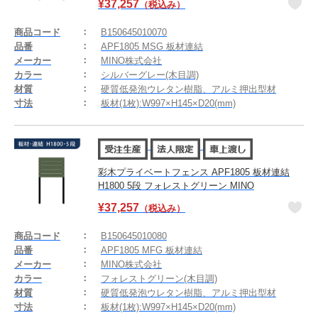
¥
37,257
（税込み）
商品コード
B150645010070
品番
APF1805 MSG 板材連結
メーカー
MINO株式会社
カラー
シルバーグレー(木目調)
材質
硬質低発泡ウレタン樹脂、アルミ押出型材
寸法
板材(1枚):W997×H145×D20(mm)
彩木プライベートフェンス APF1805 板材連結
H1800 5段 フォレストグリーン MINO
¥
37,257
（税込み）
商品コード
B150645010080
品番
APF1805 MFG 板材連結
メーカー
MINO株式会社
カラー
フォレストグリーン(木目調)
材質
硬質低発泡ウレタン樹脂、アルミ押出型材
寸法
板材(1枚):W997×H145×D20(mm)