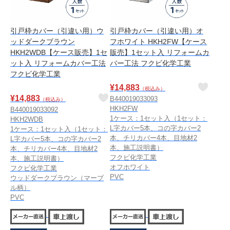
引戸枠カバー（引違い用）ウ
引戸枠カバー（引違い用）オ
ッドダークブラウン
フホワイト HKH2FW【ケース
HKH2WDB【ケース販売】1セ
販売】1セット入 リフォームカ
ット入 リフォームカバー工法
バー工法 フクビ化学工業
フクビ化学工業
¥
14,883
（税込み）
¥
14,883
B440019033093
（税込み）
HKH2FW
B440019033092
1ケース：1セット入（1セット：
HKH2WDB
L字カバー5本、コの字カバー2
1ケース：1セット入（1セット：
本、チリカバー4本、目地材2
L字カバー5本、コの字カバー2
本、施工説明書）
本、チリカバー4本、目地材2
フクビ化学工業
本、施工説明書）
オフホワイト
フクビ化学工業
PVC
ウッドダークブラウン（マーブ
ル柄）
PVC