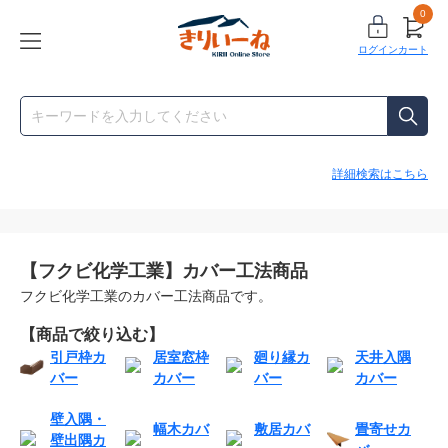
0
ログイン
カート
詳細検索はこちら
【フクビ化学工業】カバー工法商品
フクビ化学工業のカバー工法商品です。
【商品で絞り込む】
引戸枠カ
居室窓枠
廻り縁カ
天井入隅
バー
カバー
バー
カバー
壁入隅・
幅木カバ
敷居カバ
畳寄せカ
壁出隅カ