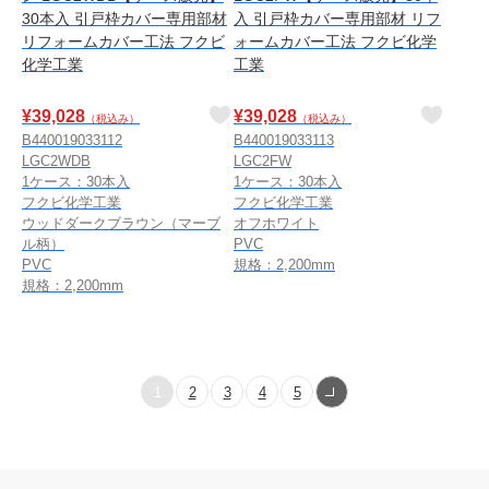
30本入 引戸枠カバー専用部材
入 引戸枠カバー専用部材 リフ
リフォームカバー工法 フクビ
ォームカバー工法 フクビ化学
化学工業
工業
¥
39,028
¥
39,028
（税込み）
（税込み）
B440019033112
B440019033113
LGC2WDB
LGC2FW
1ケース：30本入
1ケース：30本入
フクビ化学工業
フクビ化学工業
ウッドダークブラウン（マーブ
オフホワイト
ル柄）
PVC
PVC
規格：2,200mm
規格：2,200mm
1
2
3
4
5