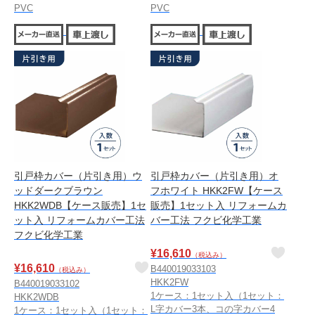
PVC
PVC
引戸枠カバー（片引き用）ウ
引戸枠カバー（片引き用）オ
ッドダークブラウン
フホワイト HKK2FW【ケース
HKK2WDB【ケース販売】1セ
販売】1セット入 リフォームカ
ット入 リフォームカバー工法
バー工法 フクビ化学工業
フクビ化学工業
¥
16,610
（税込み）
¥
16,610
B440019033103
（税込み）
HKK2FW
B440019033102
1ケース：1セット入（1セット：
HKK2WDB
L字カバー3本、コの字カバー4
1ケース：1セット入（1セット：