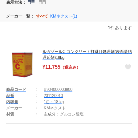
表示方法：
メーカー一覧：
すべて
KMネクスト(1)
1
件あります
ルガゾールC コンクリート打継目処理剤(表面凝結
遅延剤)18kg
¥
11,755
（税込み）
商品コード
B904000003900
品番
231120010
内容量
1缶：18 kg
メーカー
KMネクスト
材質
主成分：グルコン酸塩