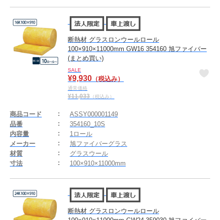
断熱材 グラスロンウールロール
100×910×11000mm GW16 354160 旭ファイバー
(まとめ買い)
SALE
¥
9,930
（税込み）
通常価格
¥
11,033
（税込み）
商品コード
ASSY000001149
品番
354160_10S
内容量
1ロール
メーカー
旭ファイバーグラス
材質
グラスウール
寸法
100×910×11000mm
断熱材 グラスロンウールロール