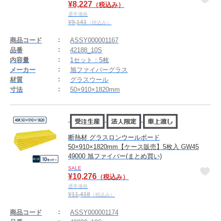
¥
8,227
（税込み）
通常価格
¥
9,141
（税込み）
商品コード
ASSY000001167
品番
42188_10S
内容量
1セット：5枚
メーカー
旭ファイバーグラス
材質
グラスウール
寸法
50×910×1820mm
断熱材 グラスロンウールボード
50×910×1820mm【ケース販売】5枚入 GW45
49000 旭ファイバー(まとめ買い)
SALE
¥
10,276
（税込み）
通常価格
¥
11,418
（税込み）
商品コード
ASSY000001174