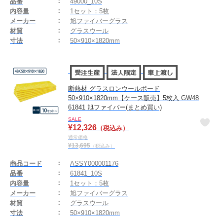
品番
49000_10S
内容量
1セット：5枚
メーカー
旭ファイバーグラス
材質
グラスウール
寸法
50×910×1820mm
断熱材 グラスロンウールボード
50×910×1820mm【ケース販売】5枚入 GW48
61841 旭ファイバー(まとめ買い)
SALE
¥
12,326
（税込み）
通常価格
¥
13,695
（税込み）
商品コード
ASSY000001176
品番
61841_10S
内容量
1セット：5枚
メーカー
旭ファイバーグラス
材質
グラスウール
寸法
50×910×1820mm