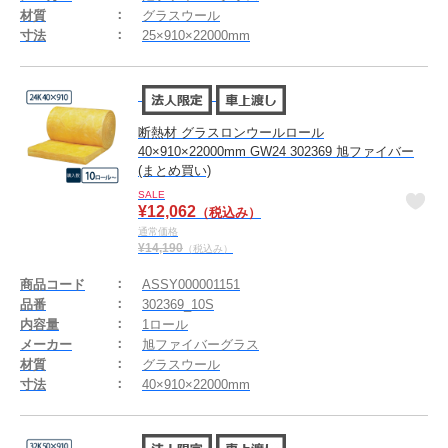
材質
グラスウール
寸法
25×910×22000mm
断熱材 グラスロンウールロール
40×910×22000mm GW24 302369 旭ファイバー
(まとめ買い)
SALE
¥
12,062
（税込み）
通常価格
¥
14,190
（税込み）
商品コード
ASSY000001151
品番
302369_10S
内容量
1ロール
メーカー
旭ファイバーグラス
材質
グラスウール
寸法
40×910×22000mm