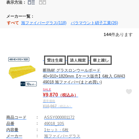
表示方法：
メーカー一覧：
すべて
旭ファイバーグラス(118)
パラマウント硝子工業(26)
144
件あります
断熱材 グラスロンウールボード
40×910×1820mm【ケース販売】6枚入 GW43
49018 旭ファイバー(まとめ買い)
SALE
¥
9,870
（税込み）
通常価格
¥
10,967
（税込み）
商品コード
ASSY000001172
品番
49018_10S
内容量
1セット：6枚
メーカー
旭ファイバーグラス