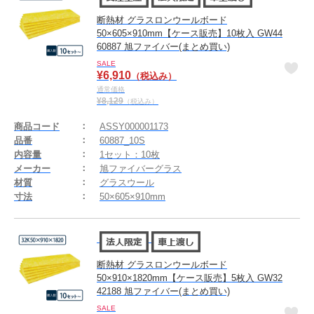
断熱材 グラスロンウールボード
50×605×910mm【ケース販売】10枚入 GW44
60887 旭ファイバー(まとめ買い)
SALE
¥
6,910
（税込み）
通常価格
¥
8,129
（税込み）
商品コード
ASSY000001173
品番
60887_10S
内容量
1セット：10枚
メーカー
旭ファイバーグラス
材質
グラスウール
寸法
50×605×910mm
断熱材 グラスロンウールボード
50×910×1820mm【ケース販売】5枚入 GW32
42188 旭ファイバー(まとめ買い)
SALE