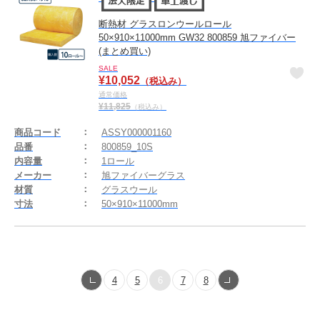
断熱材 グラスロンウールロール
50×910×11000mm GW32 800859 旭ファイバー
(まとめ買い)
SALE
¥
10,052
（税込み）
通常価格
¥
11,825
（税込み）
商品コード
ASSY000001160
品番
800859_10S
内容量
1ロール
メーカー
旭ファイバーグラス
材質
グラスウール
寸法
50×910×11000mm
4
5
6
7
8