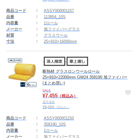
商品コード
ASSY000001157
品番
113854_10S
内容量
1ロール
メーカー
旭ファイバーグラス
材質
グラスウール
寸法
25×910×16000mm
断熱材 グラスロンウールロール
25×910×22000mm GW24 358190 旭ファイバー
(まとめ買い)
SALE
¥
7,455
（税込み）
通常価格
¥
8,283
（税込み）
商品コード
ASSY000001150
品番
358190_10S
内容量
1ロール
メーカー
旭ファイバーグラス