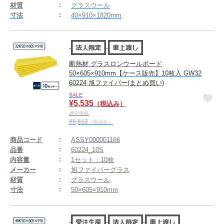
材質
グラスウール
寸法
40×910×1820mm
断熱材 グラスロンウールボード
50×605×910mm【ケース販売】10枚入 GW32
60224 旭ファイバー(まとめ買い)
SALE
¥
5,535
（税込み）
通常価格
¥
6,512
（税込み）
商品コード
ASSY000001166
品番
60224_10S
内容量
1セット：10枚
メーカー
旭ファイバーグラス
材質
グラスウール
寸法
50×605×910mm