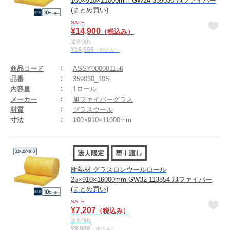
100×910×11000mm GW24 359030 旭ファイバー
(まとめ買い)
SALE
¥
14,900
（税込み）
通常価格
¥
16,555
（税込み）
商品コード
ASSY000001156
品番
359030_10S
内容量
1ロール
メーカー
旭ファイバーグラス
材質
グラスウール
寸法
100×910×11000mm
断熱材 グラスロンウールロール
25×910×16000mm GW32 113854 旭ファイバー
(まとめ買い)
SALE
¥
7,207
（税込み）
通常価格
¥
8,008
（税込み）