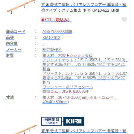
置床 乾式二重床 バリアレスフロアー 非遮音・補
強タイプ システム根太 ネダ KM10-612 KIRII
¥
711
（税込み）
商品コード
ASSY000000009
品番
KM10-612
内容量
-
メーカー
桐井製作所
材質
根太材：木製 F☆☆☆☆等級
アジャストナット：JIS G 3507-1、JIS H 8610に
規定する3級相当、JIS H 8625に規定するCM2C
相当
アジャストボルト：JIS G 3507-1、JIS H 8610に
規定する3級相当、JIS H 8625に規定するCM2C
相当
ワッシャー：ポリアセタール
防振ゴム：JIS K 6386 A種
寸法
根太材：30×40×1500(mm) ボルトゴム付：
40×40×80(mm)
置床 乾式二重床 バリアレスフロアー 非遮音・補