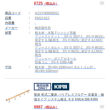
¥
725
（税込み）
商品コード
ASSY000000011
品番
KM12-612
内容量
-
メーカー
桐井製作所
材質
根太材：木製 F☆☆☆☆等級
アジャストナット：JIS G 3507-1、JIS H 8610に
規定する3級相当、JIS H 8625に規定するCM2C
相当
アジャストボルト：JIS G 3507-1、JIS H 8610に
規定する3級相当、JIS H 8625に規定するCM2C
相当
ワッシャー：ポリアセタール
防振ゴム：JIS K 6386 A種
寸法
根太材：30×40×1500(mm) ボルトゴム付：
40×40×100(mm)
置床 乾式二重床 バリアレスフロアー 非遮音・補
強タイプ システム根太 ネダ KM14-306 KIRII
¥
867
（税込み）