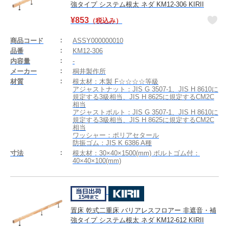
強タイプ システム根太 ネダ KM12-306 KIRII
¥
853
（税込み）
商品コード
ASSY000000010
品番
KM12-306
内容量
-
メーカー
桐井製作所
材質
根太材：木製 F☆☆☆☆等級
アジャストナット：JIS G 3507-1、JIS H 8610に
規定する3級相当、JIS H 8625に規定するCM2C
相当
アジャストボルト：JIS G 3507-1、JIS H 8610に
規定する3級相当、JIS H 8625に規定するCM2C
相当
ワッシャー：ポリアセタール
防振ゴム：JIS K 6386 A種
寸法
根太材：30×40×1500(mm) ボルトゴム付：
40×40×100(mm)
置床 乾式二重床 バリアレスフロアー 非遮音・補
強タイプ システム根太 ネダ KM12-612 KIRII