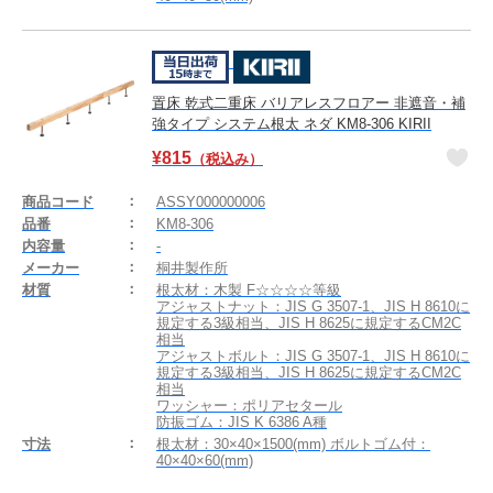
置床 乾式二重床 バリアレスフロアー 非遮音・補
強タイプ システム根太 ネダ KM8-306 KIRII
¥
815
（税込み）
商品コード
ASSY000000006
品番
KM8-306
内容量
-
メーカー
桐井製作所
材質
根太材：木製 F☆☆☆☆等級
アジャストナット：JIS G 3507-1、JIS H 8610に
規定する3級相当、JIS H 8625に規定するCM2C
相当
アジャストボルト：JIS G 3507-1、JIS H 8610に
規定する3級相当、JIS H 8625に規定するCM2C
相当
ワッシャー：ポリアセタール
防振ゴム：JIS K 6386 A種
寸法
根太材：30×40×1500(mm) ボルトゴム付：
40×40×60(mm)