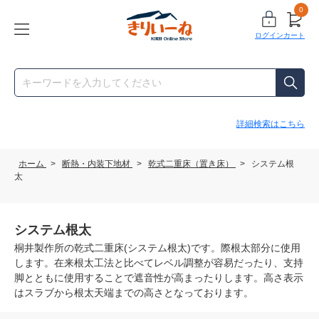
0
ログイン
カート
詳細検索はこちら
ホーム
>
断熱・内装下地材
>
乾式二重床（置き床）
>
システム根
太
システム根太
桐井製作所の乾式二重床(システム根太)です。際根太部分に使用
します。在来根太工法と比べてレベル調整が容易だったり、支持
脚とともに使用することで遮音性が高まったりします。高さ表示
はスラブから根太天端までの高さとなっております。