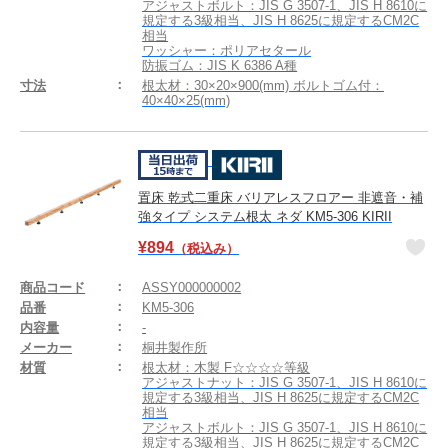
アジャストボルト：JIS G 3507-1、JIS H 8610に
規定する3級相当、JIS H 8625に規定するCM2C
相当
ワッシャー：ポリアセタール
防振ゴム：JIS K 6386 A種
寸法
根太材：30×20×900(mm) ボルトゴム付：
40×40×25(mm)
置床 乾式二重床 バリアレスフロアー 非遮音・補
強タイプ システム根太 ネダ KM5-306 KIRII
¥
894
（税込み）
商品コード
ASSY000000002
品番
KM5-306
内容量
-
メーカー
桐井製作所
材質
根太材：木製 F☆☆☆☆等級
アジャストナット：JIS G 3507-1、JIS H 8610に
規定する3級相当、JIS H 8625に規定するCM2C
相当
アジャストボルト：JIS G 3507-1、JIS H 8610に
規定する3級相当、JIS H 8625に規定するCM2C