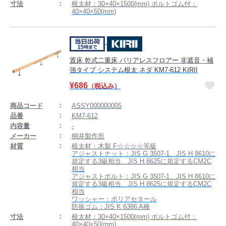
寸法
根太材：30×40×1500(mm) ボルトゴム付：
40×40×50(mm)
置床 乾式二重床 バリアレスフロアー 非遮音・補
強タイプ システム根太 ネダ KM7-612 KIRII
¥
686
（税込み）
商品コード
ASSY000000005
品番
KM7-612
内容量
-
メーカー
桐井製作所
材質
根太材：木製 F☆☆☆☆等級
アジャストナット：JIS G 3507-1、JIS H 8610に
規定する3級相当、JIS H 8625に規定するCM2C
相当
アジャストボルト：JIS G 3507-1、JIS H 8610に
規定する3級相当、JIS H 8625に規定するCM2C
相当
ワッシャー：ポリアセタール
防振ゴム：JIS K 6386 A種
寸法
根太材：30×40×1500(mm) ボルトゴム付：
40×40×50(mm)