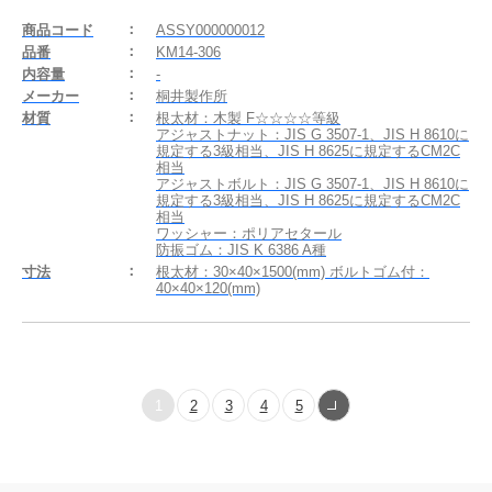
商品コード
ASSY000000012
品番
KM14-306
内容量
-
メーカー
桐井製作所
材質
根太材：木製 F☆☆☆☆等級
アジャストナット：JIS G 3507-1、JIS H 8610に
規定する3級相当、JIS H 8625に規定するCM2C
相当
アジャストボルト：JIS G 3507-1、JIS H 8610に
規定する3級相当、JIS H 8625に規定するCM2C
相当
ワッシャー：ポリアセタール
防振ゴム：JIS K 6386 A種
寸法
根太材：30×40×1500(mm) ボルトゴム付：
40×40×120(mm)
1
2
3
4
5