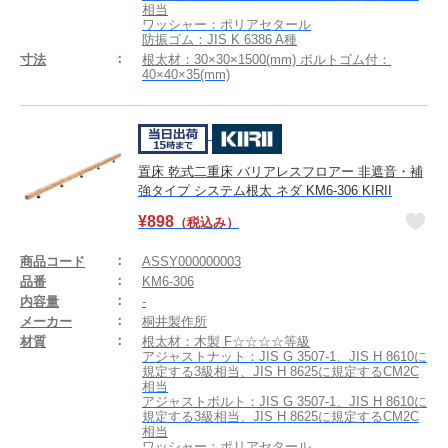
相当
ワッシャー：ポリアセタール
防振ゴム：JIS K 6386 A種
寸法
根太材：30×30×1500(mm) ボルトゴム付：
40×40×35(mm)
置床 乾式二重床 バリアレスフロアー 非遮音・補
強タイプ システム根太 ネダ KM6-306 KIRII
¥
898
（税込み）
商品コード
ASSY000000003
品番
KM6-306
内容量
-
メーカー
桐井製作所
材質
根太材：木製 F☆☆☆☆等級
アジャストナット：JIS G 3507-1、JIS H 8610に
規定する3級相当、JIS H 8625に規定するCM2C
相当
アジャストボルト：JIS G 3507-1、JIS H 8610に
規定する3級相当、JIS H 8625に規定するCM2C
相当
ワッシャー：ポリアセタール