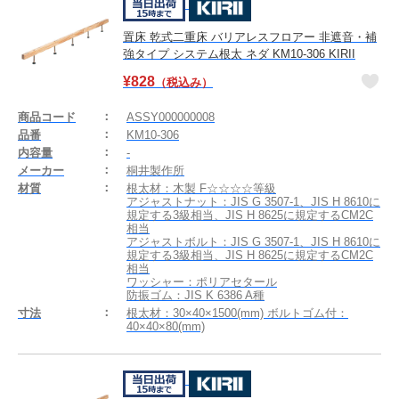
置床 乾式二重床 バリアレスフロアー 非遮音・補
強タイプ システム根太 ネダ KM10-306 KIRII
¥
828
（税込み）
商品コード
ASSY000000008
品番
KM10-306
内容量
-
メーカー
桐井製作所
材質
根太材：木製 F☆☆☆☆等級
アジャストナット：JIS G 3507-1、JIS H 8610に
規定する3級相当、JIS H 8625に規定するCM2C
相当
アジャストボルト：JIS G 3507-1、JIS H 8610に
規定する3級相当、JIS H 8625に規定するCM2C
相当
ワッシャー：ポリアセタール
防振ゴム：JIS K 6386 A種
寸法
根太材：30×40×1500(mm) ボルトゴム付：
40×40×80(mm)