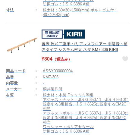
防振ゴム：JIS K 6386 A種
寸法
根太材：30×30×1500(mm) ボルトゴム付：
40×40×43(mm)
置床 乾式二重床 バリアレスフロアー 非遮音・補
強タイプ システム根太 ネダ KM7-306 KIRII
¥
804
（税込み）
商品コード
ASSY000000004
品番
KM7-306
内容量
-
メーカー
桐井製作所
材質
根太材：木製 F☆☆☆☆等級
アジャストナット：JIS G 3507-1、JIS H 8610に
規定する3級相当、JIS H 8625に規定するCM2C
相当
アジャストボルト：JIS G 3507-1、JIS H 8610に
規定する3級相当、JIS H 8625に規定するCM2C
相当
ワッシャー：ポリアセタール
防振ゴム：JIS K 6386 A種