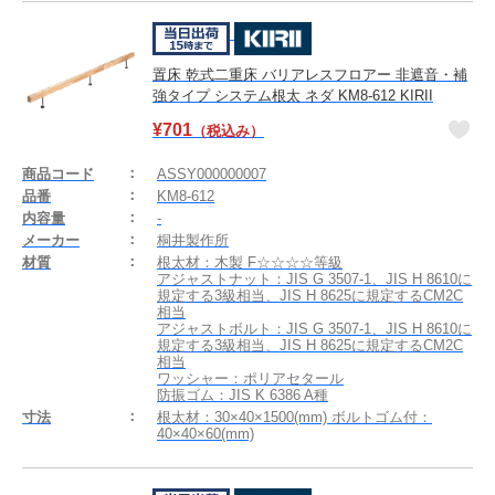
置床 乾式二重床 バリアレスフロアー 非遮音・補
強タイプ システム根太 ネダ KM8-612 KIRII
¥
701
（税込み）
商品コード
ASSY000000007
品番
KM8-612
内容量
-
メーカー
桐井製作所
材質
根太材：木製 F☆☆☆☆等級
アジャストナット：JIS G 3507-1、JIS H 8610に
規定する3級相当、JIS H 8625に規定するCM2C
相当
アジャストボルト：JIS G 3507-1、JIS H 8610に
規定する3級相当、JIS H 8625に規定するCM2C
相当
ワッシャー：ポリアセタール
防振ゴム：JIS K 6386 A種
寸法
根太材：30×40×1500(mm) ボルトゴム付：
40×40×60(mm)