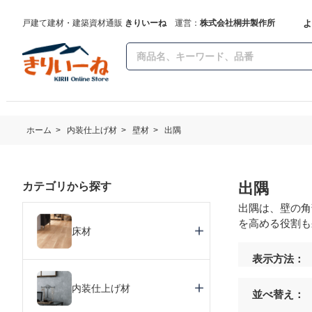
よ
戸建て建材・建築資材通販
きりいーね
運営：
株式会社桐井製作所
ホーム
>
内装仕上げ材
>
壁材
>
出隅
出隅
カテゴリから探す
出隅は、壁の角
を高める役割も
床材
表示方法：
内装仕上げ材
並べ替え：