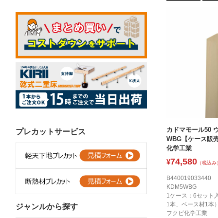
カドマモール50 
プレカットサービス
WBG【ケース販
化学工業
74,580
¥
（税込み
B440019033440
KDM5WBG
1ケース：6セット
1本、ベース材1本
ジャンルから探す
フクビ化学工業