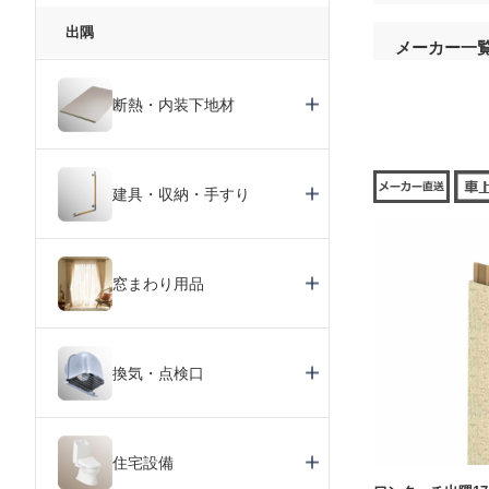
出隅
メーカー一
断熱・内装下地材
建具・収納・手すり
窓まわり用品
換気・点検口
住宅設備