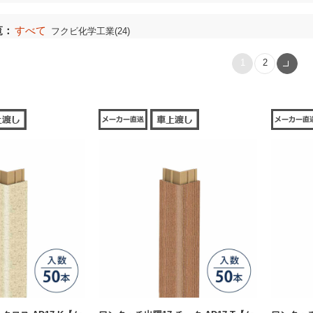
覧：
すべて
フクビ化学工業(24)
1
2