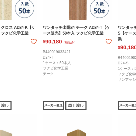
クロス AD24-K【ケ
ワンタッチ出隅24 チーク AD24-T【ケ
ワンタッチ
 フクビ化学工業
ース販売】50本入 フクビ化学工業
S【ケース
業
90,180
¥
）
（税込み）
90,18
¥
B440019033421
D24-T
B4400190
1ケース：50本入
D24-S
フクビ化学工業
1ケース：
チーク
フクビ化学
サンアッシ