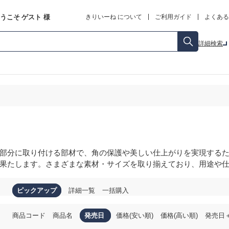
うこそ
ゲスト
様
きりいーね について
ご利用ガイド
よくある
詳細検索
部分に取り付ける部材で、角の保護や美しい仕上がりを実現する
果たします。さまざまな素材・サイズを取り揃えており、用途や
ピックアップ
詳細一覧
一括購入
商品コード
商品名
発売日
価格(安い順)
価格(高い順)
発売日