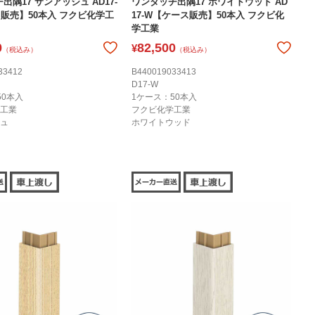
出隅17 サンアッシュ AD17-
ワンタッチ出隅17 ホワイトウッド AD
販売】50本入 フクビ化学工
17-W【ケース販売】50本入 フクビ化
学工業
0
82,500
¥
（税込み）
（税込み）
33412
B440019033413
D17-W
50本入
1ケース：50本入
工業
フクビ化学工業
ュ
ホワイトウッド