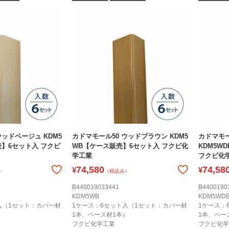
ウッドベージュ KDM5
カドマモール50 ウッドブラウン KDM5
カドマモー
売】6セット入 フクビ
WB【ケース販売】6セット入 フクビ化
KDM5W
学工業
フクビ化
74,580
74,58
¥
¥
）
（税込み）
B440019033441
B4400190
KDM5WB
KDM5WD
入（1セット：カバー材
1ケース：6セット入（1セット：カバー材
1ケース：
）
1本、ベース材1本）
1本、ベー
フクビ化学工業
フクビ化学