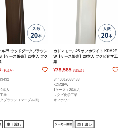
ル25 ウッドダークブラウン
カドマモール25 オフホワイト KDM2F
DB【ケース販売】20本入 フク
W【ケース販売】20本入 フクビ化学工
業
業
5
78,585
¥
（税込み）
（税込み）
33432
B440019033433
B
KDM2FW
20本入
1ケース：20本入
工業
フクビ化学工業
クブラウン（マーブル柄）
オフホワイト