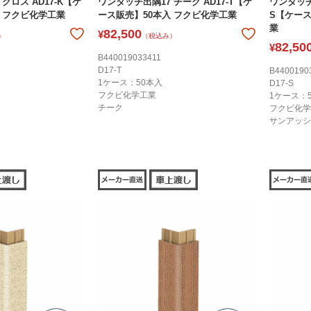
クロス AD17-K【ケ
ワンタッチ出隅17 チーク AD17-T【ケ
ワンタッチ
 フクビ化学工業
ース販売】50本入 フクビ化学工業
S【ケース
業
82,500
¥
）
（税込み）
82,50
¥
B440019033411
D17-T
B4400190
1ケース：50本入
D17-S
フクビ化学工業
1ケース：
チーク
フクビ化学
サンアッシ