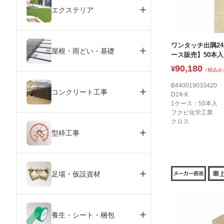
エクステリア
ワンタッチ出隅24 
屋根・雨どい・基礎
ース販売】50本入
90,180
¥
（税込み
B440019033420
コンクリート工事
D24-K
1ケース：50本入
フクビ化学工業
クロス
型枠工事
足場・仮設資材
養生・シート・梱包