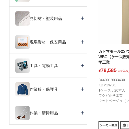
見切材・塗装用品
現場資材・保安用品
カドマモール25 
WBG【ケース販売
学工業
工具・電動工具
78,585
¥
（税込み
B440019033430
KDM2WBG
作業服・保護具
1ケース：20本入
フクビ化学工業
ウッドベージュ（
作業・清掃用品