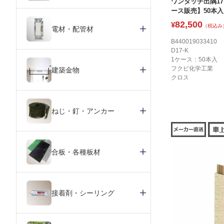
ワンタッチ出隅17 
ース販売】50本入
82,500
¥
（税込み
電材・配管材
B440019033410
D17-K
1ケース：50本入
フクビ化学工業
建築金物
クロス
ねじ・釘・アンカー
合板・各種板材
接着剤・シーリング