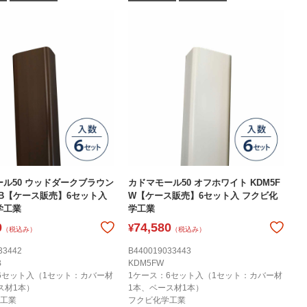
ル50 ウッドダークブラウン
カドマモール50 オフホワイト KDM5F
DB【ケース販売】6セット入
W【ケース販売】6セット入 フクビ化
学工業
学工業
0
74,580
¥
（税込み）
（税込み）
33442
B440019033443
B
KDM5FW
6セット入（1セット：カバー材
1ケース：6セット入（1セット：カバー材
ス材1本）
1本、ベース材1本）
工業
フクビ化学工業