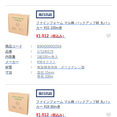
ファインフォーム マル棒 バックアップ材 丸バッ
カー #15 100m巻
¥
1,912
（税込み）
商品コード
B904000002504
品番
171140170
内容量
1箱100ｍ巻入
メーカー
KMネクスト
材質
無架橋発泡体 ポリエチレン製
寸法
直径:15mm
巻長:100m
ファインフォーム マル棒 バックアップ材 丸バッ
カー #18 80m巻
¥
1,912
（税込み）