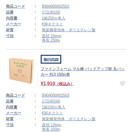
商品コード
B904000002502
品番
171140150
内容量
1箱250ｍ巻入
メーカー
KMネクスト
材質
無架橋発泡体 ポリエチレン製
寸法
直径:10mm
巻長:250m
ファインフォーム マル棒 バックアップ材 丸バッ
カー #13 150m巻
¥
1,910
（税込み）
商品コード
B904000002503
品番
171140160
内容量
1箱150ｍ巻入
メーカー
KMネクスト
材質
無架橋発泡体 ポリエチレン製
寸法
直径:13mm
巻長:150m