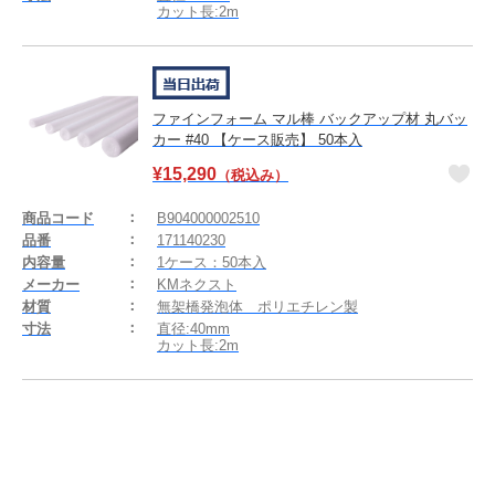
カット長:2m
ファインフォーム マル棒 バックアップ材 丸バッ
カー #40 【ケース販売】 50本入
¥
15,290
（税込み）
商品コード
B904000002510
品番
171140230
内容量
1ケース：50本入
メーカー
KMネクスト
材質
無架橋発泡体 ポリエチレン製
寸法
直径:40mm
カット長:2m