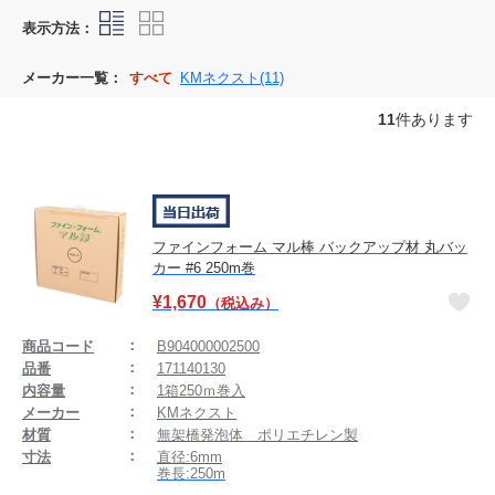
表示方法：
メーカー一覧：
すべて
KMネクスト(11)
11
件あります
ファインフォーム マル棒 バックアップ材 丸バッ
カー #6 250m巻
¥
1,670
（税込み）
商品コード
B904000002500
品番
171140130
内容量
1箱250ｍ巻入
メーカー
KMネクスト
材質
無架橋発泡体 ポリエチレン製
寸法
直径:6mm
巻長:250m