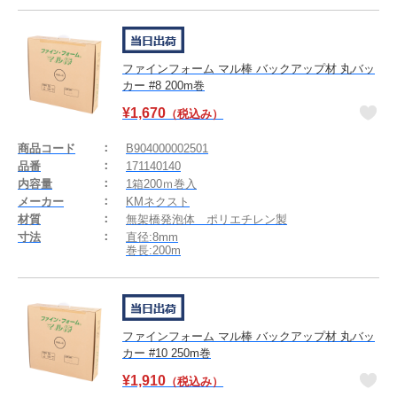
ファインフォーム マル棒 バックアップ材 丸バッ
カー #8 200m巻
¥
1,670
（税込み）
商品コード
B904000002501
品番
171140140
内容量
1箱200ｍ巻入
メーカー
KMネクスト
材質
無架橋発泡体 ポリエチレン製
寸法
直径:8mm
巻長:200m
ファインフォーム マル棒 バックアップ材 丸バッ
カー #10 250m巻
¥
1,910
（税込み）