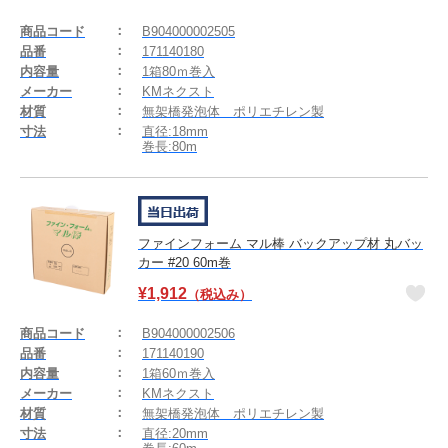
商品コード
B904000002505
品番
171140180
内容量
1箱80ｍ巻入
メーカー
KMネクスト
材質
無架橋発泡体 ポリエチレン製
寸法
直径:18mm
巻長:80m
ファインフォーム マル棒 バックアップ材 丸バッ
カー #20 60m巻
¥
1,912
（税込み）
商品コード
B904000002506
品番
171140190
内容量
1箱60ｍ巻入
メーカー
KMネクスト
材質
無架橋発泡体 ポリエチレン製
寸法
直径:20mm