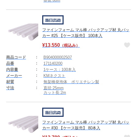
巻長:60m
ファインフォーム マル棒 バックアップ材 丸バッ
カー #25 【ケース販売】 100本入
¥
13,550
（税込み）
商品コード
B904000002507
品番
171140200
内容量
1ケース：100本入
メーカー
KMネクスト
材質
無架橋発泡体 ポリエチレン製
寸法
直径:25mm
カット長:2m
ファインフォーム マル棒 バックアップ材 丸バッ
カー #30 【ケース販売】 80本入