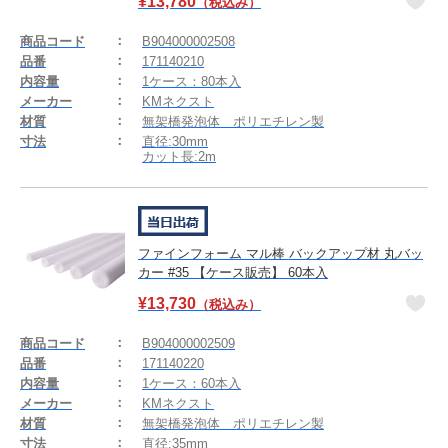
¥
13,780
（税込み）
商品コード
B904000002508
品番
171140210
内容量
1ケース：80本入
メーカー
KMネクスト
材質
無架橋発泡体 ポリエチレン製
寸法
直径:30mm
カット長:2m
ファインフォーム マル棒 バックアップ材 丸バッ
カー #35 【ケース販売】 60本入
¥
13,730
（税込み）
商品コード
B904000002509
品番
171140220
内容量
1ケース：60本入
メーカー
KMネクスト
材質
無架橋発泡体 ポリエチレン製
寸法
直径:35mm