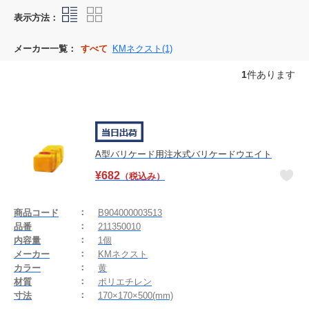
表示方法：
メーカー一覧：
すべて
KMネクスト(1)
1
件あります
A型バリケード用注水式バリケードウエイト
¥
682
（税込み）
商品コード
B904000003513
品番
211350010
内容量
1個
メーカー
KMネクスト
カラー
黄
材質
ポリエチレン
寸法
170×170×500(mm)