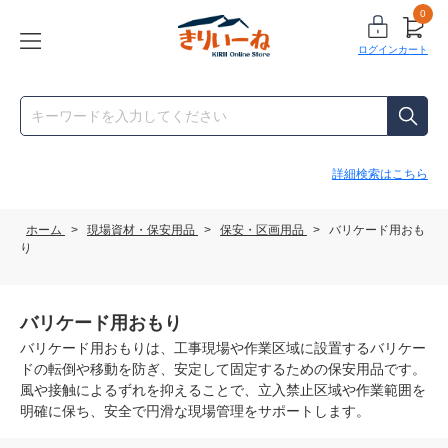
0
ログイン
カート
詳細検索はこちら
ホーム
>
現場資材・保安用品
>
保安・区画用品
>
バリケード用おも
り
バリケード用おもり
バリケード用おもりは、工事現場や作業区域に設置するバリケー
ドの転倒や移動を防ぎ、安定して固定するための保安用品です。
風や接触によるずれを抑えることで、立入禁止区域や作業範囲を
明確に保ち、安全で円滑な現場管理をサポートします。