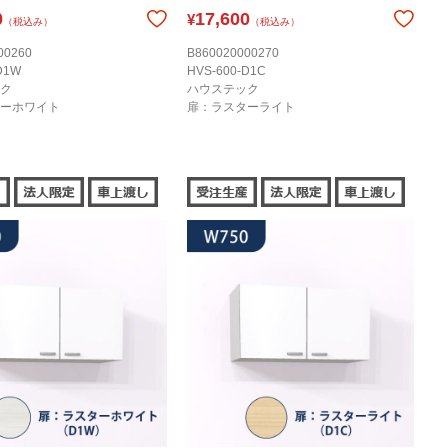
0
17,600
¥
（税込み）
（税込み）
00260
B860020000270
D1W
HVS-600-D1C
ク
ハウステック
ーホワイト
扉：ラスターライト