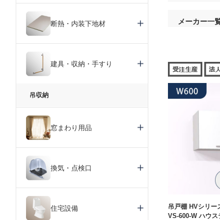
メーカー一
断熱・内装下地材
建具・収納・手すり
吊収納
窓まわり用品
換気・点検口
吊戸棚 HVシリーズ
住宅設備
VS-600-W ハウ