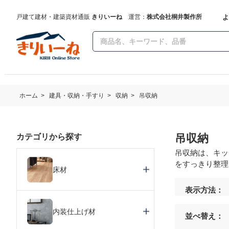
よ
戸建て建材・建築資材通販
きりいーね
運営：
株式会社桐井製作所
ホーム
>
建具・収納・手すり
>
収納
>
吊収納
吊収納
カテゴリから探す
吊収納は、キッ
をすっきり整理
床材
表示方法：
内装仕上げ材
並べ替え：