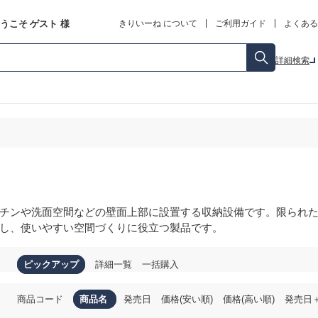
うこそ
ゲスト
様
きりいーね について
ご利用ガイド
よくある
詳細検索
チンや洗面空間などの壁面上部に設置する収納設備です。限られ
し、使いやすい空間づくりに役立つ製品です。
ピックアップ
詳細一覧
一括購入
商品コード
商品名
発売日
価格(安い順)
価格(高い順)
発売日