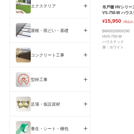
エクステリア
吊戸棚 HVシリーズ
VS-750-W ハウ
15,950
¥
（税込み
屋根・雨どい・基礎
B860020000290
HVS-750-W
ハウステック
扉：ホワイト
コンクリート工事
型枠工事
足場・仮設資材
養生・シート・梱包