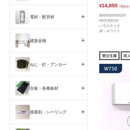
14,850
¥
（税込み
B860020000250
電材・配管材
HVS-600-W
ハウステック
扉：ホワイト
建築金物
ねじ・釘・アンカー
合板・各種板材
接着剤・シーリング