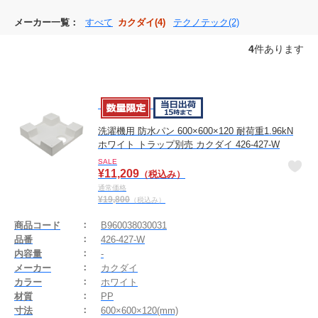
メーカー一覧：
すべて
カクダイ(4)
テクノテック(2)
4
件あります
洗濯機用 防水パン 600×600×120 耐荷重1.96kN
ホワイト トラップ別売 カクダイ 426-427-W
SALE
¥
11,209
（税込み）
通常価格
¥
19,800
（税込み）
商品コード
B960038030031
品番
426-427-W
内容量
-
メーカー
カクダイ
カラー
ホワイト
材質
PP
寸法
600×600×120(mm)