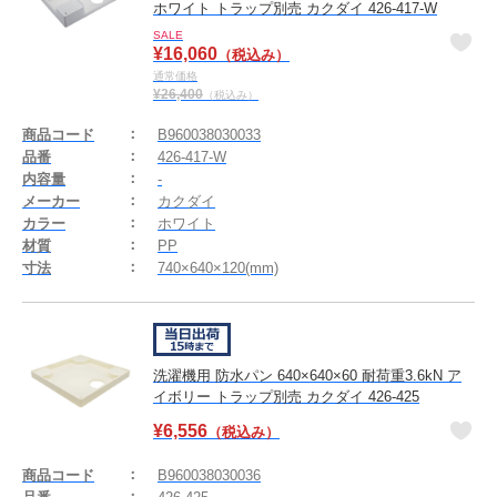
ホワイト トラップ別売 カクダイ 426-417-W
SALE
¥
16,060
（税込み）
通常価格
¥
26,400
（税込み）
商品コード
B960038030033
品番
426-417-W
内容量
-
メーカー
カクダイ
カラー
ホワイト
材質
PP
寸法
740×640×120(mm)
洗濯機用 防水パン 640×640×60 耐荷重3.6kN ア
イボリー トラップ別売 カクダイ 426-425
¥
6,556
（税込み）
商品コード
B960038030036