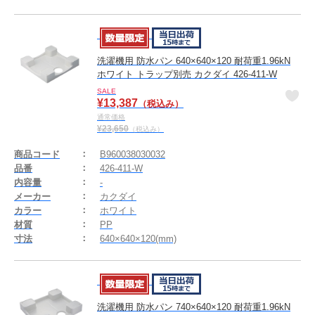
洗濯機用 防水パン 640×640×120 耐荷重1.96kN
ホワイト トラップ別売 カクダイ 426-411-W
SALE
¥
13,387
（税込み）
通常価格
¥
23,650
（税込み）
商品コード
B960038030032
品番
426-411-W
内容量
-
メーカー
カクダイ
カラー
ホワイト
材質
PP
寸法
640×640×120(mm)
洗濯機用 防水パン 740×640×120 耐荷重1.96kN