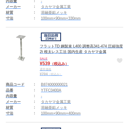
内容量
-
メーカー
タカヤマ金属工業
材質
溶融亜鉛メッキ
寸法
100mm×90mm×330mm
フラットTD 鋼製束 L400 調整高341-474 圧縮強度
2t 根太レス工法 国内生産 タカヤマ金属
SALE
¥
539
（税込み）
通常価格
¥
704
（税込み）
商品コード
B874000000021
品番
YTFC0400A
内容量
-
メーカー
タカヤマ金属工業
材質
溶融亜鉛メッキ
寸法
100mm×90mm×400mm