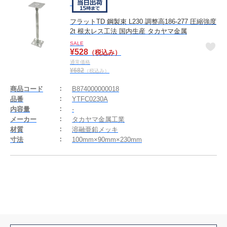
フラットTD 鋼製束 L230 調整高186-277 圧縮強度
2t 根太レス工法 国内生産 タカヤマ金属
SALE
¥
528
（税込み）
通常価格
¥
682
（税込み）
商品コード
B874000000018
品番
YTFC0230A
内容量
-
メーカー
タカヤマ金属工業
材質
溶融亜鉛メッキ
寸法
100mm×90mm×230mm