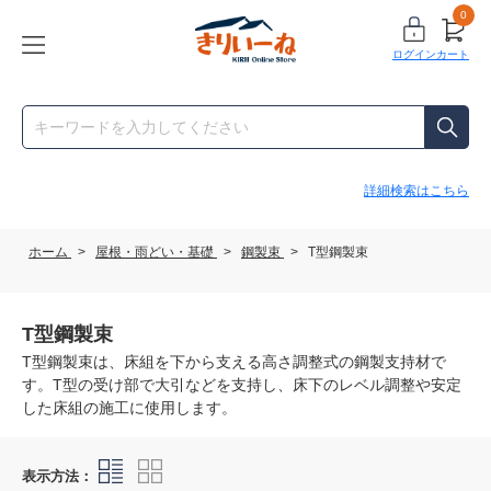
0
ログイン
カート
詳細検索はこちら
ホーム
>
屋根・雨どい・基礎
>
鋼製束
>
T型鋼製束
T型鋼製束
T型鋼製束は、床組を下から支える高さ調整式の鋼製支持材で
す。T型の受け部で大引などを支持し、床下のレベル調整や安定
した床組の施工に使用します。
表示方法：