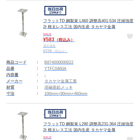
フラットTD 鋼製束 L460 調整高401-534 圧縮強度
2t 根太レス工法 国内生産 タカヤマ金属
SALE
¥
583
（税込み）
通常価格
¥
770
（税込み）
商品コード
B874000000022
品番
YTFC0460A
内容量
-
メーカー
タカヤマ金属工業
材質
溶融亜鉛メッキ
寸法
100mm×90mm×460mm
フラットTD 鋼製束 L290 調整高231-364 圧縮強度
2t 根太レス工法 国内生産 タカヤマ金属
SALE