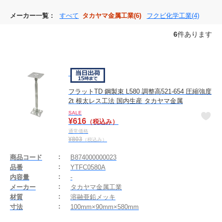
メーカー一覧：
すべて
タカヤマ金属工業(6)
フクビ化学工業(4)
6
件あります
フラットTD 鋼製束 L580 調整高521-654 圧縮強度
2t 根太レス工法 国内生産 タカヤマ金属
SALE
¥
616
（税込み）
通常価格
¥
803
（税込み）
商品コード
B874000000023
品番
YTFC0580A
内容量
-
メーカー
タカヤマ金属工業
材質
溶融亜鉛メッキ
寸法
100mm×90mm×580mm