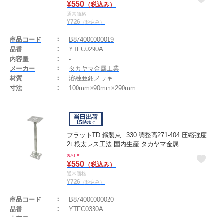
¥
550
（税込み）
通常価格
¥
726
（税込み）
商品コード
B874000000019
品番
YTFC0290A
内容量
-
メーカー
タカヤマ金属工業
材質
溶融亜鉛メッキ
寸法
100mm×90mm×290mm
フラットTD 鋼製束 L330 調整高271-404 圧縮強度
2t 根太レス工法 国内生産 タカヤマ金属
SALE
¥
550
（税込み）
通常価格
¥
726
（税込み）
商品コード
B874000000020
品番
YTFC0330A