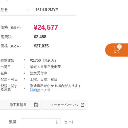
品番
L161NJL2MYP
¥
24,577
価格
（税抜き）
¥
2,458
消費税
¥
27,035
価格
（税込み）
0
特別運賃
¥2,750（税込み）
出荷日
最短４営業日後出荷
在庫
注文受付中
配送不可日
土曜、日曜、祝日
別途送料がかかる場合があります
配送に関す
る注意
詳細はコチラ
施工要領書
メーカーページへ
数量
セット