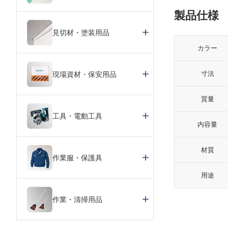
製品仕様
見切材・塗装用品
カラー
寸法
現場資材・保安用品
質量
工具・電動工具
内容量
材質
作業服・保護具
用途
作業・清掃用品