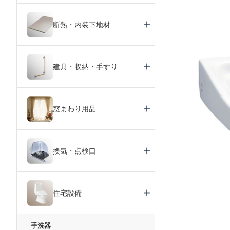
断熱・内装下地材
建具・収納・手すり
窓まわり用品
換気・点検口
住宅設備
手洗器