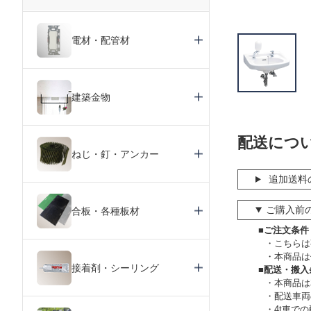
電材・配管材
建築金物
配送につ
ねじ・釘・アンカー
追加送料
ご購入前
合板・各種板材
■ご注文条件
こちらは
本商品は
接着剤・シーリング
■配送・搬入
本商品は
配送車両
4t車で