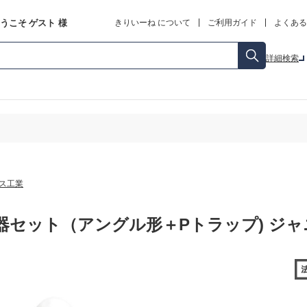
うこそ
ゲスト
様
きりいーね について
ご利用ガイド
よくある
詳細検索
ス工業
器セット（アングル形＋Pトラップ) ジャ