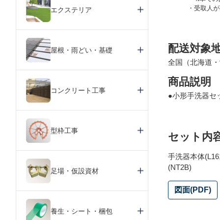
受取人が
エクステリア
配送対象
屋根・雨どい・基礎
全国（北海道・
商品説明
コンクリート工事
●小形手洗器セッ
型枠工事
セット内
手洗器本体(L16
(NT2B)
足場・仮設資材
図面(PDF)
養生・シート・梱包