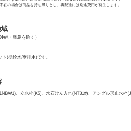
不在の場合は商品を持ち帰りとし、再配達には別途費用が発生します。
地域
沖縄・離島を除く）
ト(壁給水/壁排水)です。
容
1NBW1)、立水栓(K5)、水石けん入れ(NT31#)、アングル形止水栓(