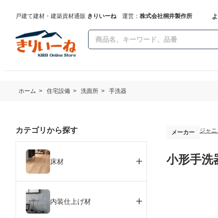
よ
戸建て建材・建築資材通販
きりいーね
運営：
株式会社桐井製作所
ホーム
>
住宅設備
>
洗面所
>
手洗器
カテゴリから探す
ジャニ
メーカー
小形手洗
床材
内装仕上げ材