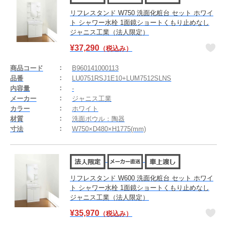
リフレスタンド W750 洗面化粧台 セット ホワイ
ト シャワー水栓 1面鏡ショートくもり止めなし
ジャニス工業（法人限定）
¥
37,290
（税込み）
商品コード
B960141000113
品番
LU0751RSJ1E10+LUM7512SLNS
内容量
-
メーカー
ジャニス工業
カラー
ホワイト
材質
洗面ボウル：陶器
寸法
W750×D480×H1775(mm)
リフレスタンド W600 洗面化粧台 セット ホワイ
ト シャワー水栓 1面鏡ショートくもり止めなし
ジャニス工業（法人限定）
¥
35,970
（税込み）