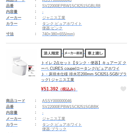
品番
SV22000EPBW1SC8251SGBLR8
内容量
-
メーカー
ジャニス工業
カラー
タンク:ピュアホワイト
便器:ピンク
寸法
740×380×655(mm)
トイレ 2点セット【タンク・便器】キュアーズ ク
ーペ CURES coupe(ロータンク/ピュアホワイ
ト・床排水仕様 排水芯200mm SC8251-SGB/ブラ
ック) ジャニス工業
¥
51,392
（税込み）
商品コード
ASSY000000046
品番
SV22000EPBW1SC8251SGBBK
内容量
-
メーカー
ジャニス工業
カラー
タンク:ピュアホワイト
便器:ブラック