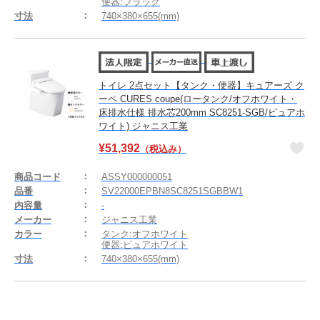
便器:ブラック
寸法
740×380×655(mm)
トイレ 2点セット【タンク・便器】キュアーズ ク
ーペ CURES coupe(ロータンク/オフホワイト・
床排水仕様 排水芯200mm SC8251-SGB/ピュアホ
ワイト) ジャニス工業
¥
51,392
（税込み）
商品コード
ASSY000000051
品番
SV22000EPBN8SC8251SGBBW1
内容量
-
メーカー
ジャニス工業
カラー
タンク:オフホワイト
便器:ピュアホワイト
寸法
740×380×655(mm)