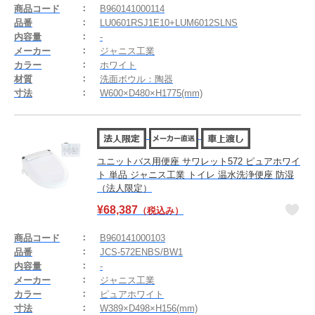
商品コード
B960141000114
品番
LU0601RSJ1E10+LUM6012SLNS
内容量
-
メーカー
ジャニス工業
カラー
ホワイト
材質
洗面ボウル：陶器
寸法
W600×D480×H1775(mm)
ユニットバス用便座 サワレット572 ピュアホワイ
ト 単品 ジャニス工業 トイレ 温水洗浄便座 防湿
（法人限定）
¥
68,387
（税込み）
商品コード
B960141000103
品番
JCS-572ENBS/BW1
内容量
-
メーカー
ジャニス工業
カラー
ピュアホワイト
寸法
W389×D498×H156(mm)