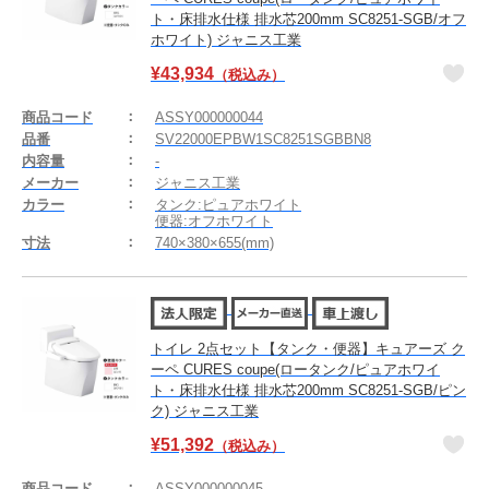
ト・床排水仕様 排水芯200mm SC8251-SGB/オフ
ホワイト) ジャニス工業
¥
43,934
（税込み）
商品コード
ASSY000000044
品番
SV22000EPBW1SC8251SGBBN8
内容量
-
メーカー
ジャニス工業
カラー
タンク:ピュアホワイト
便器:オフホワイト
寸法
740×380×655(mm)
トイレ 2点セット【タンク・便器】キュアーズ ク
ーペ CURES coupe(ロータンク/ピュアホワイ
ト・床排水仕様 排水芯200mm SC8251-SGB/ピン
ク) ジャニス工業
¥
51,392
（税込み）
商品コード
ASSY000000045