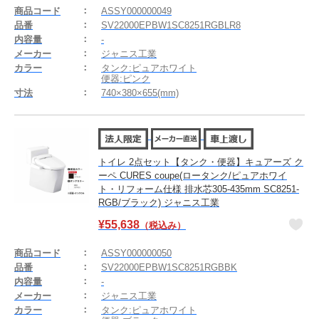
商品コード
ASSY000000049
品番
SV22000EPBW1SC8251RGBLR8
内容量
-
メーカー
ジャニス工業
カラー
タンク:ピュアホワイト
便器:ピンク
寸法
740×380×655(mm)
トイレ 2点セット【タンク・便器】キュアーズ ク
ーペ CURES coupe(ロータンク/ピュアホワイ
ト・リフォーム仕様 排水芯305-435mm SC8251-
RGB/ブラック) ジャニス工業
¥
55,638
（税込み）
商品コード
ASSY000000050
品番
SV22000EPBW1SC8251RGBBK
内容量
-
メーカー
ジャニス工業
カラー
タンク:ピュアホワイト