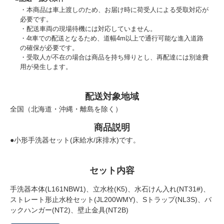
本商品は車上渡しのため、お届け時に荷受人による受取対応が
必要です。
配送車両の現場待機には対応していません。
4t車での配送となるため、道幅4m以上で通行可能な進入道路
の確保が必要です。
受取人が不在の場合は商品を持ち帰りとし、再配達には別途費
用が発生します。
配送対象地域
全国（北海道・沖縄・離島を除く）
商品説明
●小形手洗器セット(床給水/床排水)です。
セット内容
手洗器本体(L161NBW1)、立水栓(K5)、水石けん入れ(NT31#)、
ストレート形止水栓セット(JL200WMY)、Sトラップ(NL3S)、バ
ックハンガー(NT2)、壁止金具(NT2B)