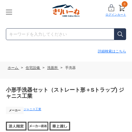
0
ログイン
カート
詳細検索はこちら
ホーム
>
住宅設備
>
洗面所
>
手洗器
小形手洗器セット（ストレート形＋Sトラップ) ジ
ャニス工業
ジャニス工業
メーカー