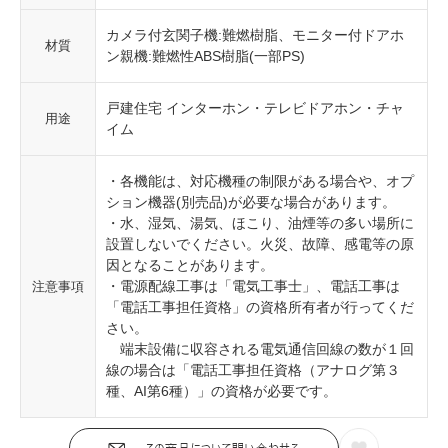
カメラ付玄関子機:難燃樹脂、モニター付ドアホ
材質
ン親機:難燃性ABS樹脂(一部PS)
戸建住宅 インターホン・テレビドアホン・チャ
用途
イム
・各機能は、対応機種の制限がある場合や、オプ
ション機器(別売品)が必要な場合があります。
・水、湿気、湯気、ほこり、油煙等の多い場所に
設置しないでください。火災、故障、感電等の原
因となることがあります。
・電源配線工事は「電気工事士」、電話工事は
注意事項
「電話工事担任資格」の資格所有者が行ってくだ
さい。
端末設備に収容される電気通信回線の数が１回
線の場合は「電話工事担任資格（アナログ第３
種、AI第6種）」の資格が必要です。