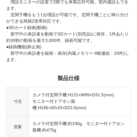
増設モニターの設置で2階でも来客応対可能。室内通話もでき
ます。
玄関子機をもう1台増設が可能です。玄関子機ごとに鳴り分け
ができる簡易2世帯対応です。
●SDカード録画(動画)
留守中の来訪者を動画でSDカード(別売品)に保存。1件あたり
約30秒の動画を最大3,000件、録画可能です。
●録画機能(静止画)
留守中の来訪者を録画・保存(内蔵メモリー 8枚連続：20件)し
ます。
製品仕様
カメラ付玄関子機:H131×W99×D31.5(mm)
モニター付ドアホン親
寸法
機:H186×W143×D23.5(mm)
カメラ付玄関子機:約190g、モニター付ドアホン
質量
親機:約475g