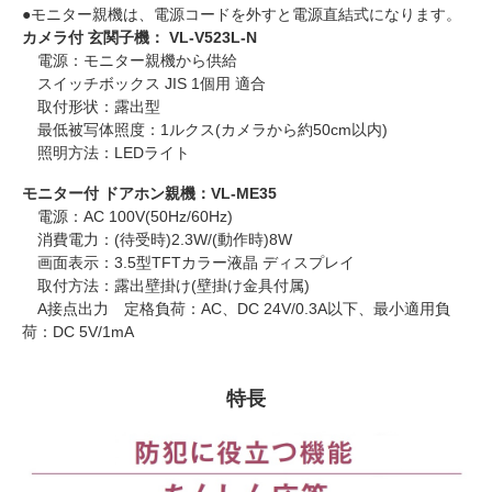
●モニター親機は、電源コードを外すと電源直結式になります。
カメラ付 玄関子機： VL-V523L-N
電源：モニター親機から供給
スイッチボックス JIS 1個用 適合
取付形状：露出型
最低被写体照度：1ルクス(カメラから約50cm以内)
照明方法：LEDライト
モニター付 ドアホン親機：VL-ME35
電源：AC 100V(50Hz/60Hz)
消費電力：(待受時)2.3W/(動作時)8W
画面表示：3.5型TFTカラー液晶 ディスプレイ
取付方法：露出壁掛け(壁掛け金具付属)
A接点出力 定格負荷：AC、DC 24V/0.3A以下、最小適用負
荷：DC 5V/1mA
特長