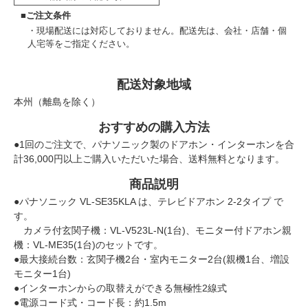
■ご注文条件
現場配送には対応しておりません。配送先は、会社・店舗・個
人宅等をご指定ください。
配送対象地域
本州（離島を除く）
おすすめの購入方法
●1回のご注文で、パナソニック製のドアホン・インターホンを合
計36,000円以上ご購入いただいた場合、送料無料となります。
商品説明
●パナソニック VL-SE35KLA は、テレビドアホン 2-2タイプ で
す。
カメラ付玄関子機：VL-V523L-N(1台)、モニター付ドアホン親
機：VL-ME35(1台)のセットです。
●最大接続台数：玄関子機2台・室内モニター2台(親機1台、増設
モニター1台)
●インターホンからの取替えができる無極性2線式
●電源コード式・コード長：約1.5m