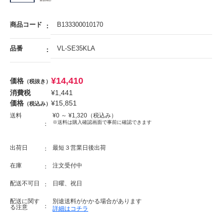
商品コード
B133300010170
品番
VL-SE35KLA
¥
14,410
価格
（税抜き）
消費税
¥
1,441
価格
¥
15,851
（税込み）
送料
¥
0
～ ¥
1,320
（税込み）
※送料は購入確認画面で事前に確認できます
出荷日
最短３営業日後出荷
在庫
注文受付中
配送不可日
日曜、祝日
配送に関す
別途送料がかかる場合があります
る注意
詳細はコチラ