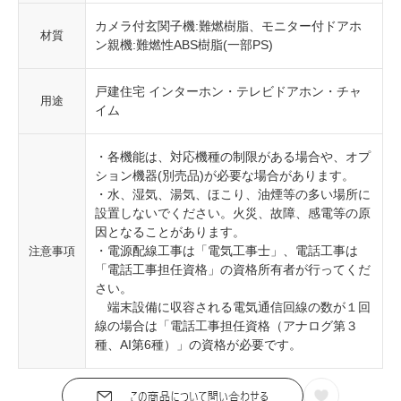
カメラ付玄関子機:難燃樹脂、モニター付ドアホ
材質
ン親機:難燃性ABS樹脂(一部PS)
戸建住宅 インターホン・テレビドアホン・チャ
用途
イム
・各機能は、対応機種の制限がある場合や、オプ
ション機器(別売品)が必要な場合があります。
・水、湿気、湯気、ほこり、油煙等の多い場所に
設置しないでください。火災、故障、感電等の原
因となることがあります。
・電源配線工事は「電気工事士」、電話工事は
注意事項
「電話工事担任資格」の資格所有者が行ってくだ
さい。
端末設備に収容される電気通信回線の数が１回
線の場合は「電話工事担任資格（アナログ第３
種、AI第6種）」の資格が必要です。