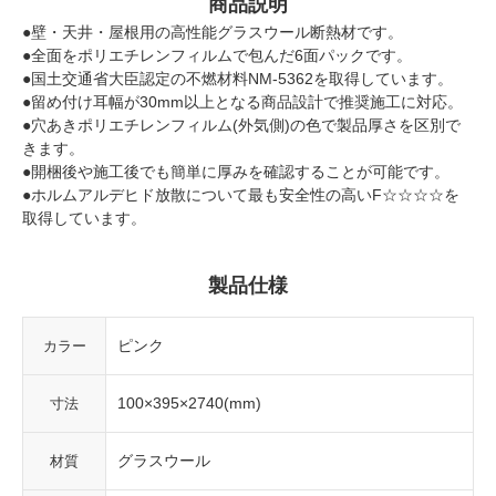
商品説明
●壁・天井・屋根用の高性能グラスウール断熱材です。
●全面をポリエチレンフィルムで包んだ6面パックです。
●国土交通省大臣認定の不燃材料NM-5362を取得しています。
●留め付け耳幅が30mm以上となる商品設計で推奨施工に対応。
●穴あきポリエチレンフィルム(外気側)の色で製品厚さを区別で
きます。
●開梱後や施工後でも簡単に厚みを確認することが可能です。
●ホルムアルデヒド放散について最も安全性の高いF☆☆☆☆を
取得しています。
製品仕様
ピンク
カラー
100×395×2740(mm)
寸法
グラスウール
材質