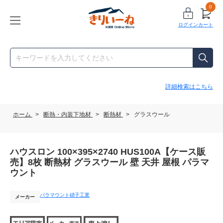
0
ログイン
カート
詳細検索はこちら
ホーム
>
断熱・内装下地材
>
断熱材
>
グラスウール
ハウスロン 100×395×2740 HUS100A【ケース販
売】8枚 断熱材 グラスウール 壁 天井 屋根 パラマ
ウント
パラマウント硝子工業
メーカー