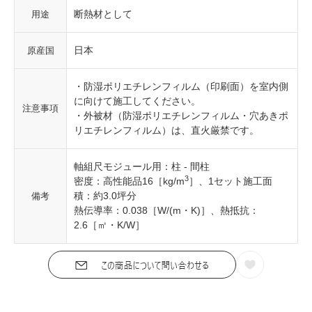
断熱材として
用途
日本
原産国
・防湿ポリエチレンフィルム（印刷面）を室内側
に向けて施工してください。
注意事項
・外被材（防湿ポリエチレンフィルム・穴あきポ
リエチレンフィルム）は、直火厳禁です。
軸組尺モジュール用：柱 - 間柱
3
密度：高性能品16［kg/m
］、1セット施工面
積：約3.0坪分
備考
熱伝導率：0.038［W/(m・K)］、熱抵抗：
2.6［㎡・K/W］