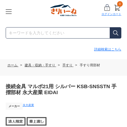
0
ログイン
カート
詳細検索はこちら
ホーム
>
建具・収納・手すり
>
手すり
>
手すり用部材
接続金具 マルボ21用 シルバー KSB-SNSSTN 手
摺部材 永大産業 EIDAI
永大産業
メーカー