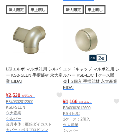
L型エルボ マルボ21用 シルバ
エンドキャップ マルボ21用 シ
ー KSB-SLEN 手摺部材 永大産
ルバー KSB-EJC【ケース販
業 EIDAI
売】2個入 手摺部材 永大産業
EIDAI
¥
2,530
（税込み）
¥
1,166
B340302012300
（税込み）
KSB-SLEN
B340302012600
永大産業
KSB-EJC
シルバー
1ケース：2個入
金具本体：亜鉛ダイカスト
永大産業
カバー：ポリプロピレン
シルバー