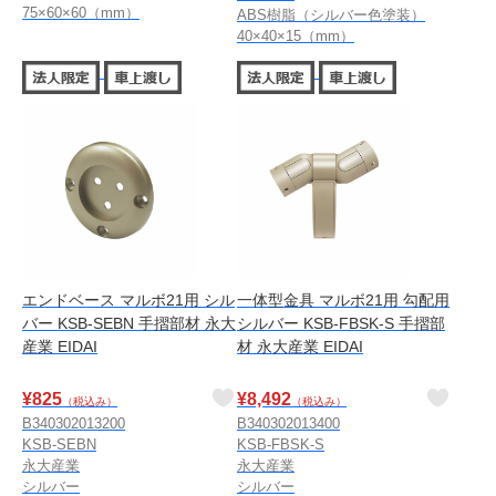
75×60×60（mm）
ABS樹脂（シルバー色塗装）
40×40×15（mm）
エンドベース マルボ21用 シル
一体型金具 マルボ21用 勾配用
バー KSB-SEBN 手摺部材 永大
シルバー KSB-FBSK-S 手摺部
産業 EIDAI
材 永大産業 EIDAI
¥
825
¥
8,492
（税込み）
（税込み）
B340302013200
B340302013400
KSB-SEBN
KSB-FBSK-S
永大産業
永大産業
シルバー
シルバー