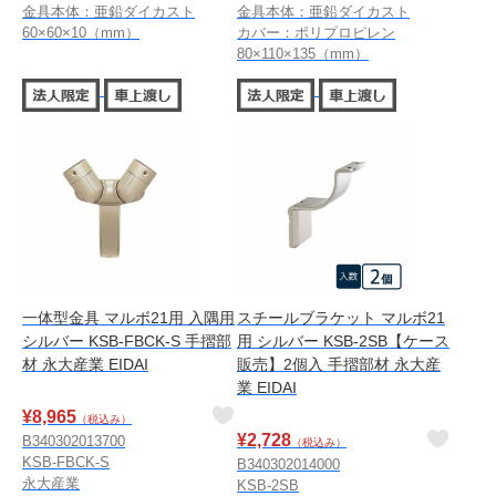
金具本体：亜鉛ダイカスト
金具本体：亜鉛ダイカスト
60×60×10（mm）
カバー：ポリプロピレン
80×110×135（mm）
一体型金具 マルボ21用 入隅用
スチールブラケット マルボ21
シルバー KSB-FBCK-S 手摺部
用 シルバー KSB-2SB【ケース
材 永大産業 EIDAI
販売】2個入 手摺部材 永大産
業 EIDAI
¥
8,965
（税込み）
¥
2,728
B340302013700
（税込み）
KSB-FBCK-S
B340302014000
永大産業
KSB-2SB