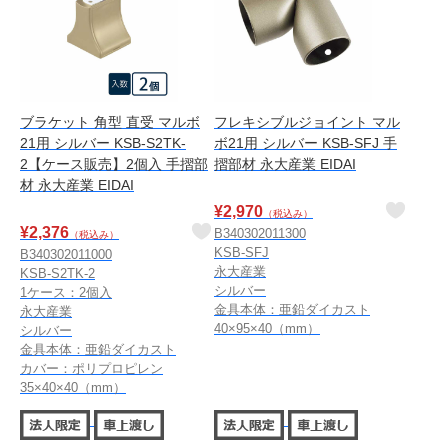
ブラケット 角型 直受 マルボ
フレキシブルジョイント マル
21用 シルバー KSB-S2TK-
ボ21用 シルバー KSB-SFJ 手
2【ケース販売】2個入 手摺部
摺部材 永大産業 EIDAI
材 永大産業 EIDAI
¥
2,970
（税込み）
¥
2,376
B340302011300
（税込み）
KSB-SFJ
B340302011000
永大産業
KSB-S2TK-2
シルバー
1ケース：2個入
金具本体：亜鉛ダイカスト
永大産業
40×95×40（mm）
シルバー
金具本体：亜鉛ダイカスト
カバー：ポリプロピレン
35×40×40（mm）