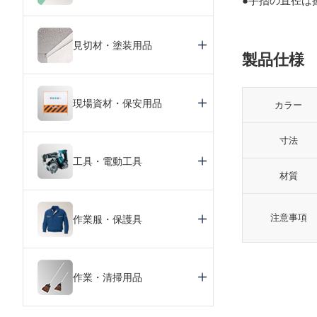
●手摺の直径は
見切材・塗装用品
製品仕様
現場資材・保安用品
カラー
寸法
工具・電動工具
材質
注意事項
作業服・保護具
作業・清掃用品