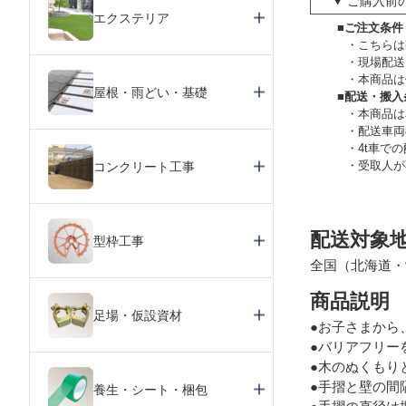
ご購入前
エクステリア
■ご注文条件
こちらは
現場配送
本商品は
屋根・雨どい・基礎
■配送・搬入
本商品は
配送車両
4t車で
受取人が
コンクリート工事
配送対象
型枠工事
全国（北海道・
商品説明
足場・仮設資材
●お子さまから
●バリアフリー
●木のぬくもり
●手摺と壁の間
養生・シート・梱包