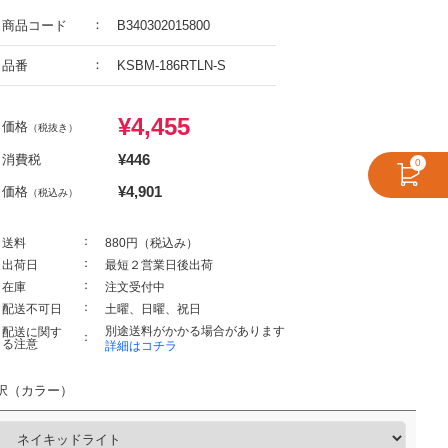
商品コード
B340302015800
品番
KSBM-186RTLN-S
¥
4,455
価格
（税抜き）
¥
446
消費税
0
¥
4,901
価格
（税込み）
送料
880円（税込み）
出荷日
最短２営業日後出荷
在庫
注文受付中
配送不可日
土曜、日曜、祝日
別途送料がかかる場合があります
配送に関す
る注意
詳細はコチラ
択（カラー）