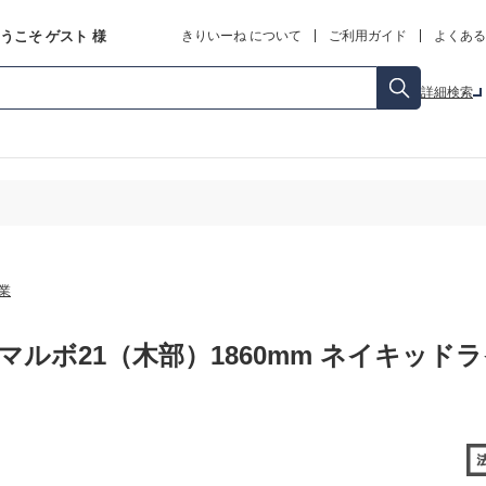
うこそ
ゲスト
様
きりいーね について
ご利用ガイド
よくある
詳細検索
業
マルボ21（木部）1860mm ネイキッドライト