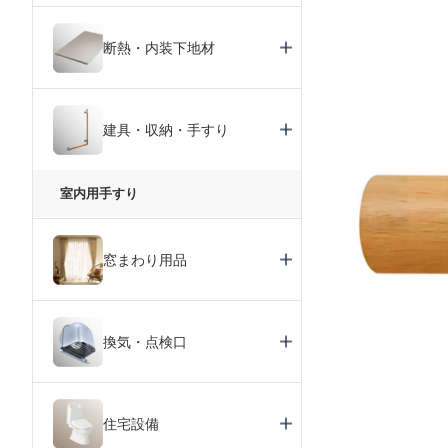
断熱・内装下地材
建具・収納・手すり
室内用手すり
窓まわり用品
換気・点検口
住宅設備