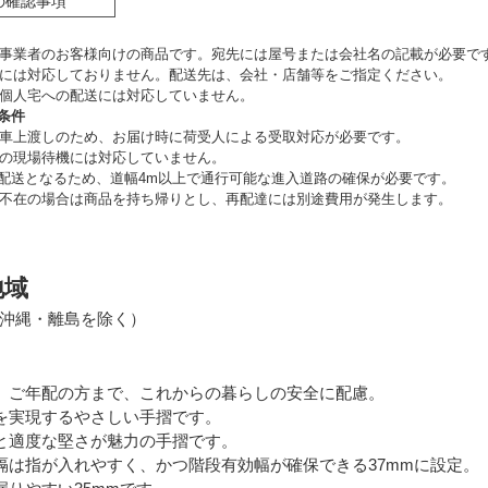
の確認事項
事業者のお客様向けの商品です。宛先には屋号または会社名の記載が必要で
には対応しておりません。配送先は、会社・店舗等をご指定ください。
個人宅への配送には対応していません。
条件
車上渡しのため、お届け時に荷受人による受取対応が必要です。
の現場待機には対応していません。
の配送となるため、道幅4m以上で通行可能な進入道路の確保が必要です。
不在の場合は商品を持ち帰りとし、再配達には別途費用が発生します。
地域
沖縄・離島を除く）
、ご年配の方まで、これからの暮らしの安全に配慮。
を実現するやさしい手摺です。
と適度な堅さが魅力の手摺です。
隔は指が入れやすく、かつ階段有効幅が確保できる37mmに設定。