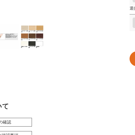
選
いて
の確認