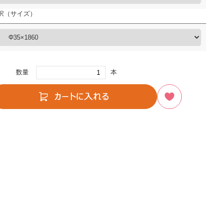
択（サイズ）
数量
本