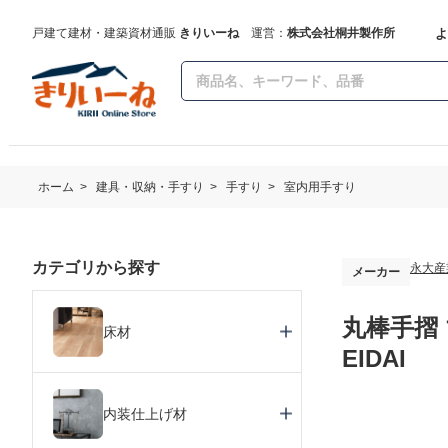
よ
戸建て建材・建築資材通販
きりいーね
運営：
株式会社桐井製作所
ホーム
>
建具・収納・手すり
>
手すり
>
室内用手すり
カテゴリから探す
永大産
メーカー
丸棒手摺 
床材
EIDAI
内装仕上げ材