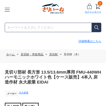
0
ログイン
カート
詳細検索はこちら
ホーム
>
見切材・塗装用品
>
見切材
>
見切材（木）
見切り部材 長方形 13.5/13.6mm厚用 FMU-440WH
ハーモニックホワイト色【ケース販売】4本入 床
造作材 永大産業 EIDAI
永大産業
メーカー