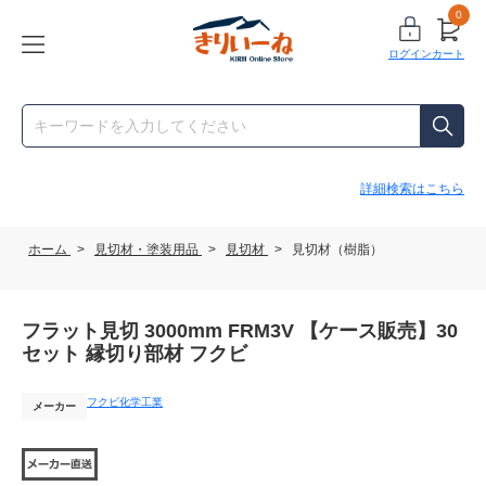
0
ログイン
カート
詳細検索はこちら
ホーム
>
見切材・塗装用品
>
見切材
>
見切材（樹脂）
フラット見切 3000mm FRM3V 【ケース販売】30
セット 縁切り部材 フクビ
フクビ化学工業
メーカー