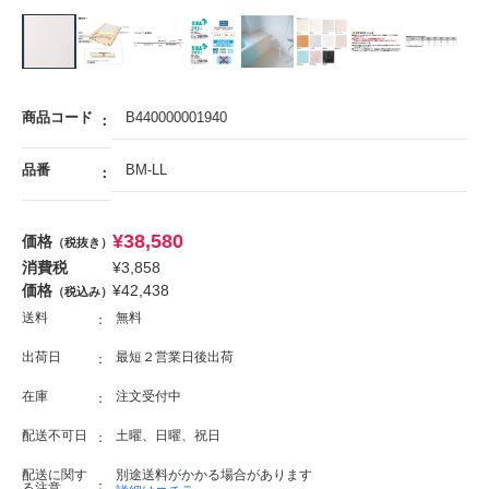
商品コード
B440000001940
品番
BM-LL
¥
38,580
価格
（税抜き）
消費税
¥
3,858
価格
¥
42,438
（税込み）
送料
無料
出荷日
最短２営業日後出荷
在庫
注文受付中
配送不可日
土曜、日曜、祝日
配送に関す
別途送料がかかる場合があります
る注意