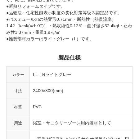
●断熱リフォームタイプです。
●品確法・住宅性能表示制度の劣化対策等級３認定品です。
●バスミュールのの熱変形0.71mm・断熱性（熱貫流率）
1.42［kcal/(㎥hr℃)］・熱収縮性0.12％・曲げ強さ32.4kgf・たわ
み性1.37mm・重量1.9㎏/㎡
●推奨部材カラーはライトグレー（L）です。
製品仕様
LL：Rライトグレー
カラー
2400×300(mm)
寸法
PVC
材質
浴室・サニタリーゾーン用内装材として
用途
・室温が50度以上となるサウナ風呂などには、樹