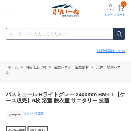
0
ログイン
カート
詳細検索はこちら
ホーム
>
内装仕上げ材
>
浴室パネル・浴室部材
>
天井・壁用パネ
ル
バスミュール Rライトグレー 2400mm BM-LL【ケ
ース販売】6枚 浴室 脱衣室 サニタリー 抗菌
フクビ化学工業
メーカー