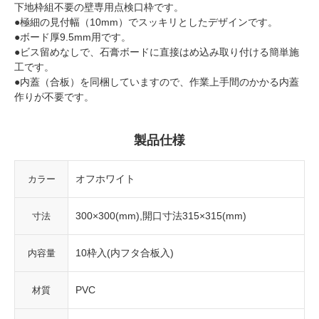
下地枠組不要の壁専用点検口枠です。
●極細の見付幅（10mm）でスッキリとしたデザインです。
●ボード厚9.5mm用です。
●ビス留めなしで、石膏ボードに直接はめ込み取り付ける簡単施
工です。
●内蓋（合板）を同梱していますので、作業上手間のかかる内蓋
作りが不要です。
製品仕様
オフホワイト
カラー
300×300(mm),開口寸法315×315(mm)
寸法
10枠入(内フタ合板入)
内容量
PVC
材質