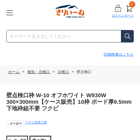
0
ログイン
カート
詳細検索はこちら
ホーム
>
換気・点検口
>
点検口
>
壁点検口
壁点検口枠 W-10 オフホワイト W930W
300×300mm【ケース販売】10枠 ボード厚9.5mm
下地枠組不要 フクビ
フクビ化学工業
メーカー