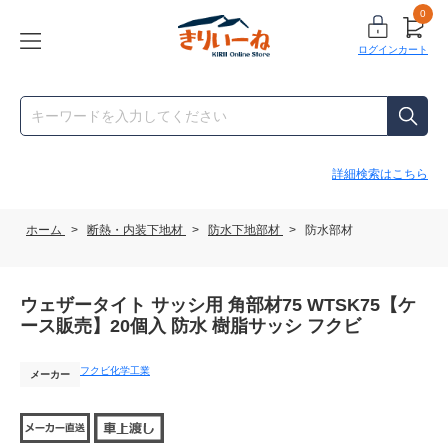
0
ログイン
カート
詳細検索はこちら
ホーム
>
断熱・内装下地材
>
防水下地部材
>
防水部材
ウェザータイト サッシ用 角部材75 WTSK75【ケ
ース販売】20個入 防水 樹脂サッシ フクビ
フクビ化学工業
メーカー