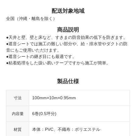
配送対象地域
全国（沖縄・離島を除く）
商品説明
●天井と壁、壁と床など、すきまの防音効果の低下を防ぎます。
●遮音シートでは施工の難しい部分や、給・排水管やダクトの防
音にもご使用いただけます。
●遮音シートの継ぎ目にも最適です。
●粘着処理をした扱い易いテープですから施工が簡単。
製品仕様
100mm×10m×0.95mm
寸法
6巻(0.5坪分)
内容量
本体：PVC、不織布：ポリエステル
材質