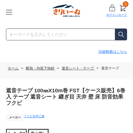
0
ログイン
カート
詳細検索はこちら
ホーム
>
断熱・内装下地材
>
遮音シート・テープ
>
遮音テープ
遮音テープ 100㎜X10m巻 FST【ケース販売】6巻
入 テープ 遮音シート 継ぎ目 天井 壁 床 防音効果
フクビ
フクビ化学工業
メーカー