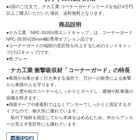
●1回のご注文で、ナカ工業 コーナーガードシリーズを合計4万円
以上ご購入いただいた場合、送料無料となります。
商品説明
●ナカ工業「NPC-3535V用エンドキャップ」は、コーナーガード
NPC-3535V(35mm幅)専用オプション品です。
●コーナーガードの端部の意匠性を向上するためのエンドキャッ
プ(小口キャップ)です。
●色:グレー
ナカ工業 衝撃吸収材「コーナーガード」の特長
●車両や台車が多く行き来する場所で、万が一の衝突による衝撃
から車両や人を守ります。
また壁や柱のコーナーもしっかりとガードし、建物や駐車場の
損傷を防ぎます。
●両面テープや接着剤ではなくアンカーでしっかりと固定するタ
イプなので、耐久性に優れています。
取付下地材を固定してから本体をはめ込むため、外からアンカ
ーが見えず意匠性にも優れています。
図面(PDF)