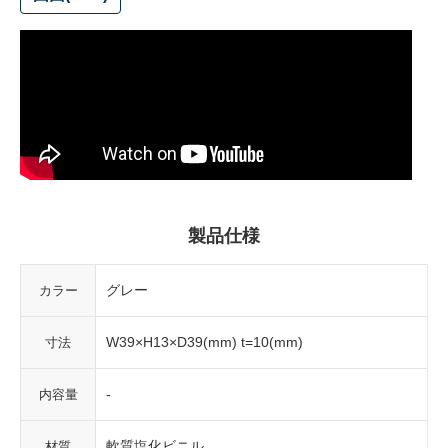
製品仕様
グレー
カラー
W39×H13×D39(mm) t=10(mm)
寸法
-
内容量
軟質塩化ビニル
材質