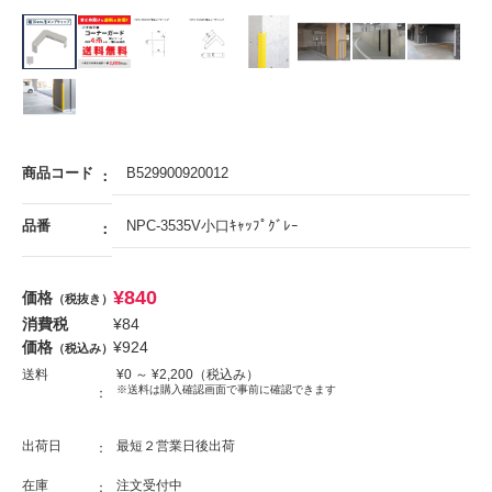
商品コード
B529900920012
品番
NPC-3535V小口ｷｬｯﾌﾟｸﾞﾚｰ
¥
840
価格
（税抜き）
消費税
¥
84
価格
¥
924
（税込み）
送料
¥
0
～ ¥
2,200
（税込み）
※送料は購入確認画面で事前に確認できます
出荷日
最短２営業日後出荷
在庫
注文受付中