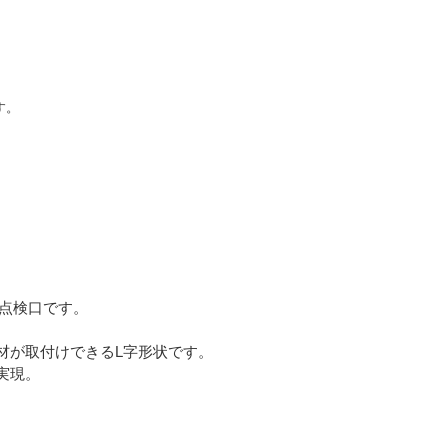
す。
な点検口です。
材が取付けできるL字形状です。
実現。