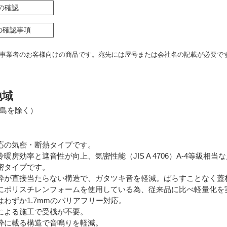
の確認
の確認事項
事業者のお客様向けの商品です。宛先には屋号または会社名の記載が必要で
地域
島を除く）
応の気密・断熱タイプです。
暖房効率と遮音性が向上、気密性能（JIS A 4706）A-4等級相当
密タイプです。
枠が直接当たらない構造で、ガタツキ音を軽減。ばらすことなく蓋
にポリスチレンフォームを使用している為、従来品に比べ軽量化を
はわずか1.7mmのバリアフリー対応。
による施工で受桟が不要。
枠に載る構造で音鳴りを軽減。