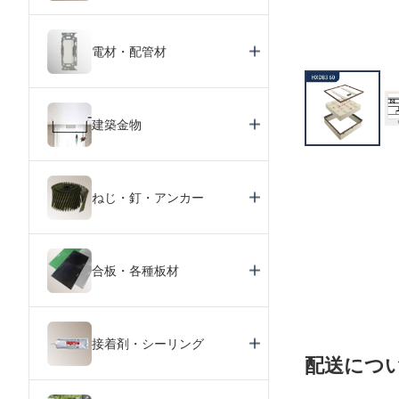
電材・配管材
建築金物
ねじ・釘・アンカー
合板・各種板材
接着剤・シーリング
配送につ