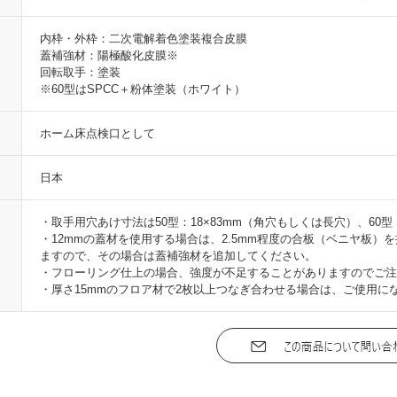
内枠・外枠：二次電解着色塗装複合皮膜
蓋補強材：陽極酸化皮膜※
回転取手：塗装
※60型はSPCC＋粉体塗装（ホワイト）
ホーム床点検口として
日本
・取手用穴あけ寸法は50型：18×83mm（角穴もしくは長穴）、60型
・12mmの蓋材を使用する場合は、2.5mm程度の合板（ベニヤ板
ますので、その場合は蓋補強材を追加してください。
・フローリング仕上の場合、強度が不足することがありますのでご注
・厚さ15mmのフロア材で2枚以上つなぎ合わせる場合は、ご使用に