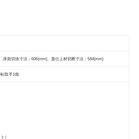
)、床面切抜寸法：606(mm)、蓋仕上材切断寸法：584(mm)
転取手1個
イト）