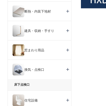
断熱・内装下地材
建具・収納・手すり
窓まわり用品
換気・点検口
床下点検口
住宅設備