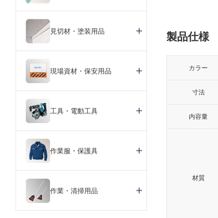
見切材・塗装用品
製品仕様
カラー
現場資材・保安用品
寸法
工具・電動工具
内容量
作業服・保護具
材質
作業・清掃用品