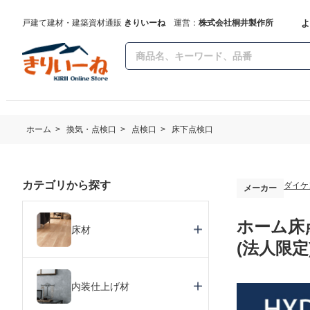
よ
戸建て建材・建築資材通販
きりいーね
運営：
株式会社桐井製作所
ホーム
>
換気・点検口
>
点検口
>
床下点検口
カテゴリから探す
ダイケ
メーカー
ホーム床点
床材
(法人限定
内装仕上げ材