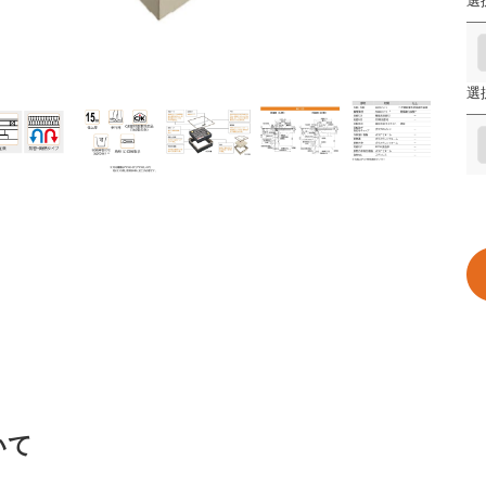
選
選
いて