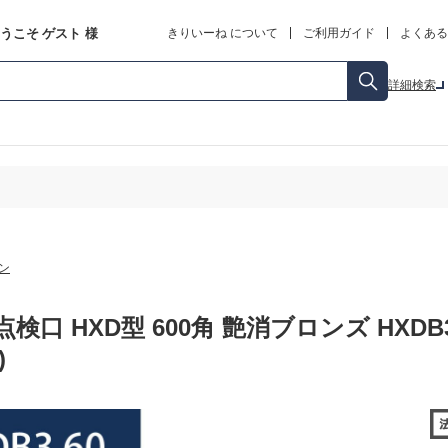
うこそ
ゲスト
様
きりいーね について
ご利用ガイド
よくある
詳細検索
ン
検口 HXD型 600角 艶消ブロンズ HXDB
)