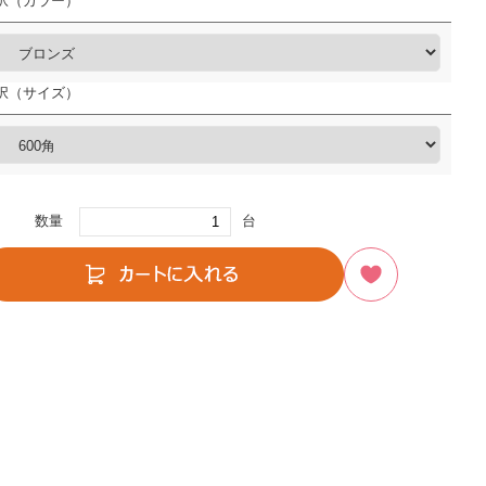
択（カラー）
択（サイズ）
数量
台