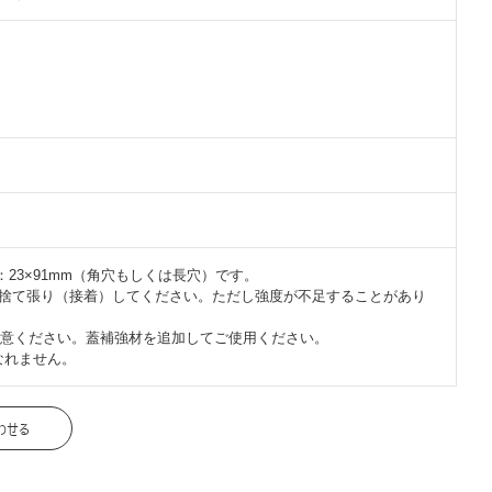
：23×91mm（角穴もしくは長穴）です。
）を捨て張り（接着）してください。ただし強度が不足することがあり
意ください。蓋補強材を追加してご使用ください。
なれません。