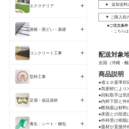
追加送料
エクステリア
ご購入前
■ご注文条件
屋根・雨どい・基礎
こちらは
コンクリート工事
配送対象
全国（沖縄・離
商品説明
型枠工事
●省エネ基準対
●気密材により冷
●回転取手は気
足場・仮設資材
●内枠下部と外
●断熱蓋は材料
●床面との段差
●外枠受け樹脂
養生・シート・梱包
●蓋材が直接外