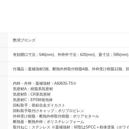
艶消ブロンズ
有効開口寸法：546(mm)、外枠外寸法：620(mm)、蓋寸法：595(mm
付属品：蓋補強材2個、断熱外枠取付樹脂4個、外枠受け樹脂12個、回
内枠・外枠・蓋補強材：A6063S-T5※
気密材A：樹脂系気密材
気密材B：CR系気密材
気密材C：EPDM発泡体
回転取手：亜鉛合金ダイカスト
回転取手取付けキャップ：ポリプロピレン
外枠受け樹脂・断熱外枠取付樹脂：ポリアセタール
断熱蓋・断熱外枠：ポリスチレンフォーム
取付ねじ：ステンレス ※蓋補強材：60型はSPCC＋粉体塗装（ホワ