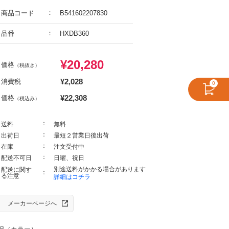
商品コード
B541602207830
品番
HXDB360
¥
20,280
価格
（税抜き）
¥
2,028
消費税
0
¥
22,308
価格
（税込み）
送料
無料
出荷日
最短２営業日後出荷
在庫
注文受付中
配送不可日
日曜、祝日
別途送料がかかる場合があります
配送に関す
る注意
詳細はコチラ
メーカーページへ