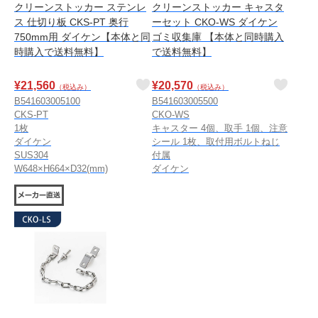
クリーンストッカー ステンレ
クリーンストッカー キャスタ
ス 仕切り板 CKS-PT 奥行
ーセット CKO-WS ダイケン
750mm用 ダイケン【本体と同
ゴミ収集庫 【本体と同時購入
時購入で送料無料】
で送料無料】
¥
21,560
¥
20,570
（税込み）
（税込み）
B541603005100
B541603005500
CKS-PT
CKO-WS
1枚
キャスター 4個、取手 1個、注意
ダイケン
シール 1枚、取付用ボルトねじ
SUS304
付属
W648×H664×D32(mm)
ダイケン