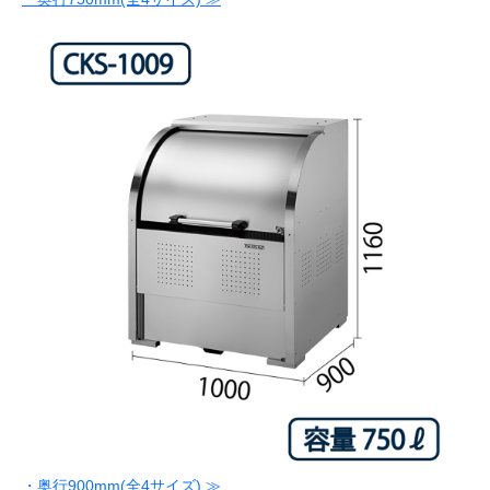
・奥行900mm(全4サイズ) ≫