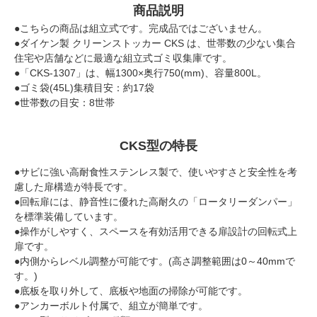
商品説明
●こちらの商品は組立式です。完成品ではございません。
●ダイケン製 クリーンストッカー CKS は、世帯数の少ない集合
住宅や店舗などに最適な組立式ゴミ収集庫です。
●「CKS-1307」は、幅1300×奥行750(mm)、容量800L。
●ゴミ袋(45L)集積目安：約17袋
●世帯数の目安：8世帯
CKS型の特長
●サビに強い高耐食性ステンレス製で、使いやすさと安全性を考
慮した扉構造が特長です。
●回転扉には、静音性に優れた高耐久の「ロータリーダンパー」
を標準装備しています。
●操作がしやすく、スペースを有効活用できる扉設計の回転式上
扉です。
●内側からレベル調整が可能です。(高さ調整範囲は0～40mmで
す。)
●底板を取り外して、底板や地面の掃除が可能です。
●アンカーボルト付属で、組立が簡単です。