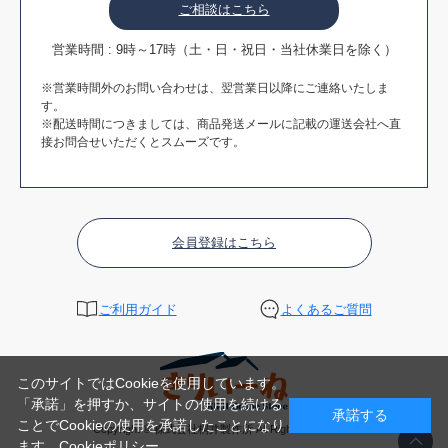
ご相談はこちら
営業時間 : 9時～17時（土・日・祝日・当社休業日を除く）
※営業時間外のお問い合わせは、翌営業日以降にご連絡いたしま
す。
※配送時間につきましては、商品発送メールに記載の運送会社へ直
接お問合せいただくとスムーズです。
会員登録はこちら
ご利用ガイド
よくあるご質問
このサイトではCookieを使用しています。
「承諾」を押すか、サイトの使用を続ける
承諾する
ことでCookieの使用を承諾したことになり
Copyright © 株式会社桐井製作所 All Rights Reserved.
ます。
Cookieポリシー