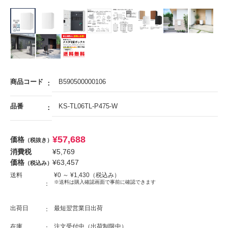
商品コード
B590500000106
品番
KS-TL06TL-P475-W
¥
57,688
価格
（税抜き）
消費税
¥
5,769
価格
¥
63,457
（税込み）
送料
¥
0
～ ¥
1,430
（税込み）
※送料は購入確認画面で事前に確認できます
出荷日
最短翌営業日出荷
在庫
注文受付中（出荷制限中）