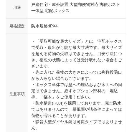
戸建住宅・屋外設置 大型郵便物対応 郵便ポスト
用途
一体型 宅配ボックス
防水規格:IPX4
規格認定
・「受取可能な最大サイズ」とは、宅配ボックス
で受取・取出が可能な最大寸法です。最大サイズ
を超える荷物の受取はできません。目安寸法につ
き、梱包の状態によっては受け取れない場合もご
ざいます。
・先に入れた荷物の大きさによっては複数投函口
から入らない場合もございます。
・ボックス単体では壁への埋込および床面への固
定はできません。必ずオプション部材の「埋込
注意事項
枠」「幅木」をご使用ください。
・防水構造(IPX4)を採用しております。完全防水
ではありませんので、暴風雨や諸条件によっては
荷物が濡れることがあります。
・静音大型ダイヤル錠は可変タイプではありませ
ん。