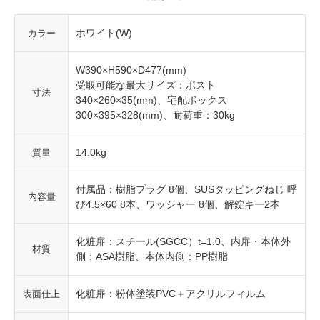
ホワイト(W)
カラー
W390×H590×D477(mm)
受取可能な最大サイズ：ポスト
寸法
340×260×35(mm)、宅配ボックス
300×395×328(mm)、耐荷重：30kg
14.0kg
質量
付属品：樹脂プラグ 8個、SUSタッピングねじ 呼
内容量
び4.5×60 8本、ワッシャー 8個、解錠キー2本
化粧扉：スチール(SGCC）t=1.0、内扉・本体外
材質
側：ASA樹脂、本体内側：PP樹脂
化粧扉：粉体塗装PVC＋アクリルフィルム
表面仕上