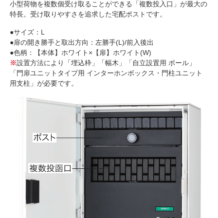
小型荷物を複数個受け取ることができる「複数投入口」が最大の
特長。受け取りやすさを追求した宅配ポストです。
●サイズ：L
●扉の開き勝手と取出方向：左勝手(L)/前入後出
●色柄：【本体】ホワイト×【扉】ホワイト(W)
※
設置方法により「埋込枠」「幅木」「自立設置用 ポール」
「門扉ユニットタイプ用 インターホンボックス・門柱ユニット
用支柱」が必要です。