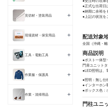
●受注時の在庫
●正式な出荷日
●納期に余裕を
見切材・塗装用品
●上記の状況を
現場資材・保安用品
配送対象
全国（沖縄・離
商品説明
工具・電動工具
●ポスト一体型･
門扉ユニットタ
●LED照明は、
作業服・保護具
●照明：無し仕
●インターホン取
●ボックス色：ホ
作業・清掃用品
門柱ユニ