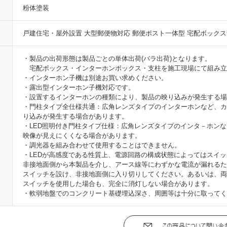
粉体塗装
戸建住宅・屋外設置 大型郵便物対応 郵便ポスト一体型 宅配ボックス
・製品の出荷形態は製品ごとの単体出荷(バラ出荷)となります。
宅配ボックス・インターホンボックス・支柱を施工現場にて組み立
・インターホン子機は別途お買い求めください。
・露出型インターホン子機対応です。
・設置するインターホンの種類により、製品の映り込みが発生する場
・門柱タイプ全仕様共通：広角レンズタイプのインターホンなど、カ
り込みが発生する場合があります。
・LED照明付き門柱タイプ仕様：広角レンズタイプのインタ－ホン
映像が見えにくくなる場合があります。
・調光器を組み合わせて使用することはできません。
・LEDが高感度である性質上、電源回路の構成状態によってはスイ
非接地面側から本製品を介し、アース線等にわずかな電流が漏れるた
スイッチを設け、非接地面側に入り切りしてください。あるいは、両
スイッチを使用した場合も、完全に消灯しない場合があります。
・軟弱地盤でのコンクリート基礎埋込深さ、周囲等は十分に取ってく