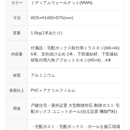
ミディアムウォールナット(MWN)
カラー
W25×H1400×D75(mm)
寸法
1.6kg(1本あたり)
質量
付属品：宅配ボックス取付用トラスネジ(M6×40)
6本、支柱抜け止め 2本、下部連結材、下部連結
内容量
材取付用六角アプセット小ネジ(M5×8)…4本
アルミニウム
材質
PVC＋アクリルフィルム
表面仕上
戸建住宅・屋外設置 大型郵便対応 郵便ポスト 宅
用途
配ボックス ユニットポール(自立設置 機能門柱)
・宅配ポスト・宅配ボックス・ポールを施工現場