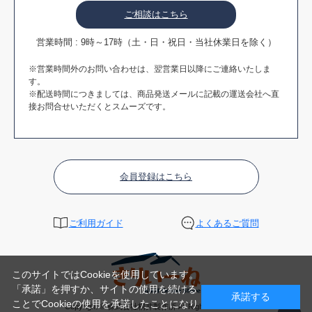
ご相談はこちら
営業時間 : 9時～17時（土・日・祝日・当社休業日を除く）
※営業時間外のお問い合わせは、翌営業日以降にご連絡いたしま
す。
※配送時間につきましては、商品発送メールに記載の運送会社へ直
接お問合せいただくとスムーズです。
会員登録はこちら
ご利用ガイド
よくあるご質問
このサイトではCookieを使用しています。
「承諾」を押すか、サイトの使用を続ける
承諾する
ことでCookieの使用を承諾したことになり
Copyright © 株式会社桐井製作所 All Rights Reserved.