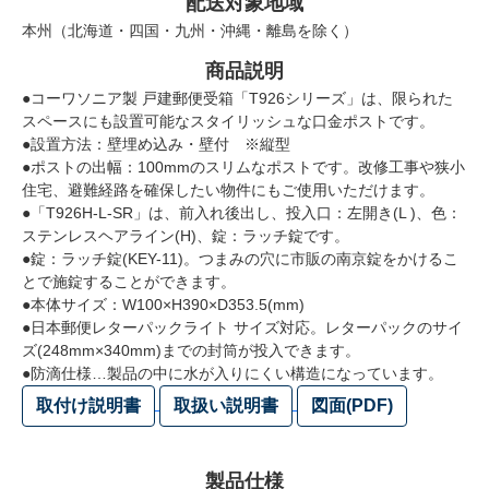
配送対象地域
本州（北海道・四国・九州・沖縄・離島を除く）
商品説明
●コーワソニア製 戸建郵便受箱「T926シリーズ」は、限られた
スペースにも設置可能なスタイリッシュな口金ポストです。
●設置方法：壁埋め込み・壁付 ※縦型
●ポストの出幅：100mmのスリムなポストです。改修工事や狭小
住宅、避難経路を確保したい物件にもご使用いただけます。
●「T926H-L-SR」は、前入れ後出し、投入口：左開き(L )、色：
ステンレスヘアライン(H)、錠：ラッチ錠です。
●錠：ラッチ錠(KEY-11)。つまみの穴に市販の南京錠をかけるこ
とで施錠することができます。
●本体サイズ：W100×H390×D353.5(mm)
●日本郵便レターパックライト サイズ対応。レターパックのサイ
ズ(248mm×340mm)までの封筒が投入できます。
●防滴仕様…製品の中に水が入りにくい構造になっています。
取付け説明書
取扱い説明書
図面(PDF)
製品仕様