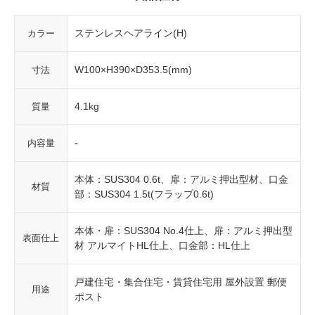
ステンレスヘアライン(H)
カラー
W100×H390×D353.5(mm)
寸法
4.1kg
質量
-
内容量
本体：SUS304 0.6t、扉：アルミ押出型材、口金
材質
部：SUS304 1.5t(フラップ0.6t)
本体・扉：SUS304 No.4仕上、扉：アルミ押出型
表面仕上
材 アルマイトHL仕上、口金部：HL仕上
戸建住宅・集合住宅・賃貸住宅用 屋外設置 郵便
用途
ポスト