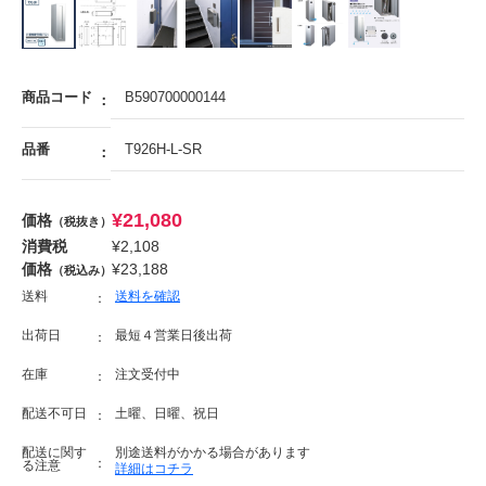
商品コード
B590700000144
品番
T926H-L-SR
¥
21,080
価格
（税抜き）
消費税
¥
2,108
価格
¥
23,188
（税込み）
送料
送料を確認
出荷日
最短４営業日後出荷
在庫
注文受付中
配送不可日
土曜、日曜、祝日
配送に関す
別途送料がかかる場合があります
る注意
詳細はコチラ