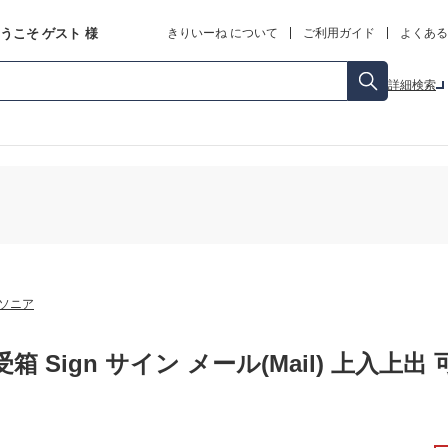
うこそ
ゲスト
様
きりいーね について
ご利用ガイド
よくある
詳細検索
ソニア
箱 Sign サイン メール(Mail) 上入