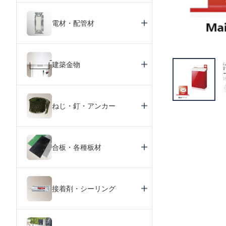
電材・配管材
建築金物
ねじ・釘・アンカー
合板・各種板材
接着剤・シーリング