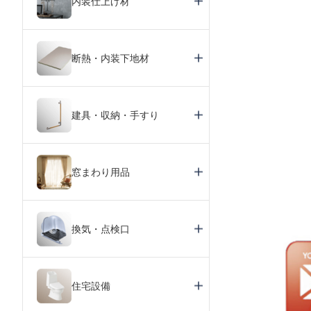
内装仕上げ材
断熱・内装下地材
建具・収納・手すり
窓まわり用品
換気・点検口
住宅設備