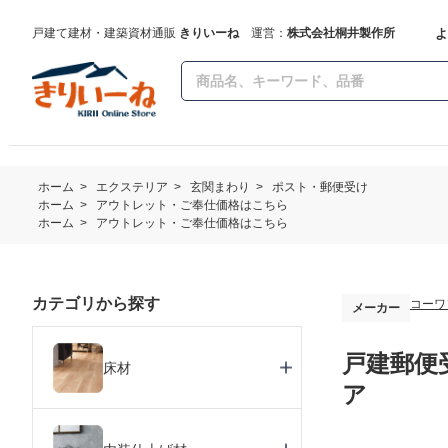
よ
戸建て建材・建築資材通販
きりいーね
運営：
株式会社桐井製作所
ホーム
>
エクステリア
>
玄関まわり
>
ポスト・郵便受け
ホーム
>
アウトレット・ご奉仕価格はこちら
ホーム
>
アウトレット・ご奉仕価格はこちら
カテゴリから探す
コーワ
メーカー
戸建郵便受
床材
ア