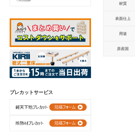
材質
表面仕上
用途
原産国
プレカットサービス