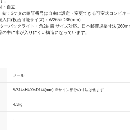
す。
付・自立
、錠：3ケタの暗証番号は自由に設定・変更できる可変式コンビネ
入口(投函可能サイズ)：W265×D36(mm)
ーパックライト・角2封筒 サイズ対応。日本郵便規格寸法(260mm×
品の中に水が入りにくい構造になっています。
メール
W314×H400×D144(mm) ※サイン部分の寸法は含まず
4.3kg
-