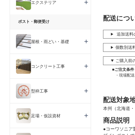
エクステリア
配送につ
ポスト・郵便受け
追加送料
屋根・雨どい・基礎
個数別送
ご購入前
コンクリート工事
■ご注文条件
現場配送
型枠工事
配送対象
本州（北海道・
足場・仮設資材
商品説明
●コーワソニア