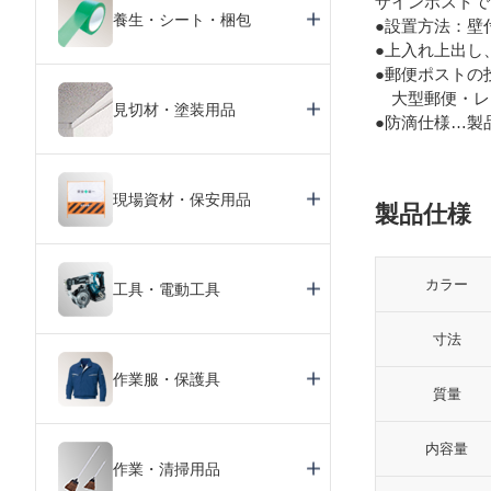
ザインポストで
養生・シート・梱包
●設置方法：壁
●上入れ上出し
●郵便ポストの投
大型郵便・レタ
見切材・塗装用品
●防滴仕様…製
現場資材・保安用品
製品仕様
カラー
工具・電動工具
寸法
作業服・保護具
質量
内容量
作業・清掃用品