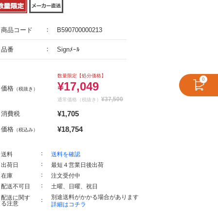
商品コード
B590700000213
品番
Signﾒｰﾙ
数量限定【処分価格】
0
¥
17,049
価格
（税抜き）
¥
37,500
通常価格（税抜き）
¥
1,705
消費税
¥
18,754
価格
（税込み）
送料
送料を確認
出荷日
最短４営業日後出荷
在庫
注文受付中
配送不可日
土曜、日曜、祝日
別途送料がかかる場合があります
配送に関す
る注意
詳細はコチラ